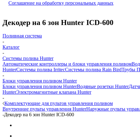
Соглашение на обработку персональных данных
Декодер на 6 зон Hunter ICD-600
Поливная система
-
Каталог
-
Системы полива Hunter
Автоматические контроллеры и блоки управления поливом
Вод
Hunter
Системы полива Irritec
Системы полива Rain Bird
Трубы 
-
Блоки управления поливом Hunter
Блоки управления поливом Hunter
Водяные розетки Hunter
Датч
Hunter
Электромагнитные клапана Hunter
-
Комплектующие для пультов управления поливом
Внутренние пульты управления Hunter
Наружные пульты управл
-
Декодер на 6 зон Hunter ICD-600