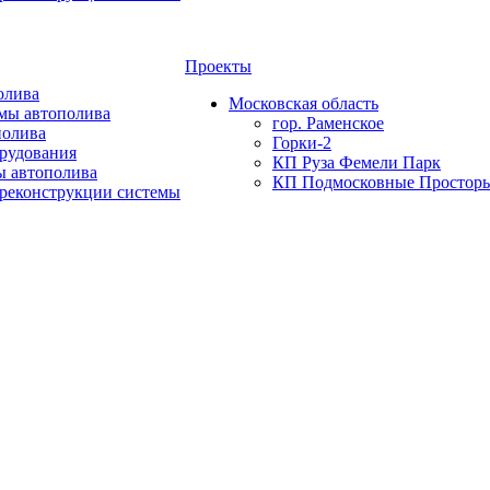
Проекты
олива
Московская область
мы автополива
гор. Раменское
полива
Горки-2
орудования
КП Руза Фемели Парк
ы автополива
КП Подмосковные Простор
 реконструкции системы