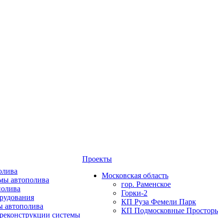
Проекты
олива
Московская область
мы автополива
гор. Раменское
полива
Горки-2
орудования
КП Руза Фемели Парк
ы автополива
КП Подмосковные Простор
 реконструкции системы