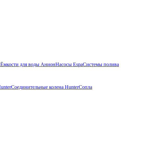
ы
Ёмкости для воды Анион
Насосы Espa
Системы полива
unter
Соединительные колена Hunter
Сопла