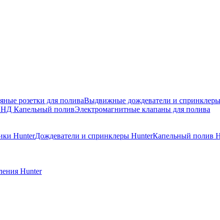
яные розетки для полива
Выдвижные дождеватели и спринклер
ПНД
Капельный полив
Электромагнитные клапаны для полива
ики Hunter
Дождеватели и спринклеры Hunter
Капельный полив H
ения Hunter