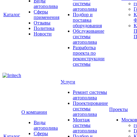
Виды
системы
г
автополива
автополива
Г
Сферы
Каталог
Подбор и
К
применения
поставка
Ф
Отзывы
оборудования
Политика
Обслуживание
П
Новости
системы
П
автополива
Разработка
проекта по
реконструкции
системы
Услуги
Ремонт системы
автополива
Проектирование
системы
Проекты
О компании
автополива
Монтаж
Москов
Виды
системы
г
автополива
автополива
Г
Сферы
Каталог
Подбор и
К