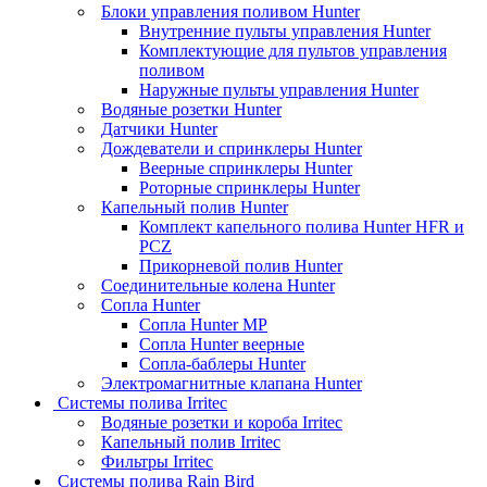
Блоки управления поливом Hunter
Внутренние пульты управления Hunter
Комплектующие для пультов управления
поливом
Наружные пульты управления Hunter
Водяные розетки Hunter
Датчики Hunter
Дождеватели и спринклеры Hunter
Веерные спринклеры Hunter
Роторные спринклеры Hunter
Капельный полив Hunter
Комплект капельного полива Hunter HFR и
PCZ
Прикорневой полив Hunter
Соединительные колена Hunter
Сопла Hunter
Сопла Hunter MP
Сопла Hunter веерные
Сопла-баблеры Hunter
Электромагнитные клапана Hunter
Системы полива Irritec
Водяные розетки и короба Irritec
Капельный полив Irritec
Фильтры Irritec
Системы полива Rain Bird