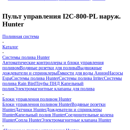
Пульт управления I2C-800-PL наруж.
Hunter
Поливная система
-
Каталог
-
Системы полива Hunter
Автоматические контроллеры и блоки управления
поливом
Водяные розетки для полива
Выдвижные
дождеватели и спринклеры
Ёмкости для воды Анион
Насосы
Espa
Системы полива Hunter
Системы полива Irritec
Системы
полива Rain Bird
Трубы ПНД
Капельный
полив
Электромагнитные клапаны для полива
-
Блоки управления поливом Hunter
Блоки управления поливом Hunter
Водяные розетки
Hunter
Датчики Hunter
Дождеватели и спринклеры
Hunter
Капельный полив Hunter
Соединительные колена
Hunter
Сопла Hunter
Электромагнитные клапана Hunter
-