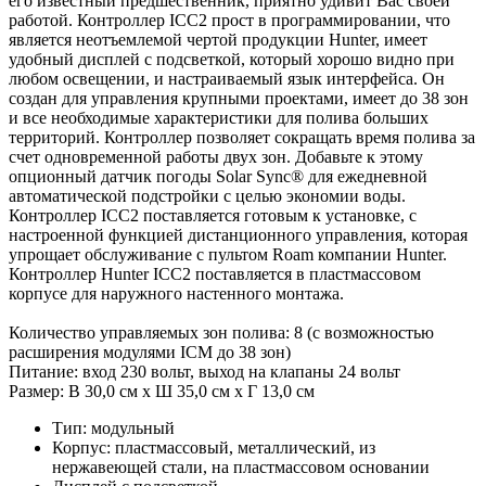
его известный предшественник, приятно удивит Вас своей
работой. Контроллер ICC2 прост в программировании, что
является неотъемлемой чертой продукции Hunter, имеет
удобный дисплей с подсветкой, который хорошо видно при
любом освещении, и настраиваемый язык интерфейса. Он
создан для управления крупными проектами, имеет до 38 зон
и все необходимые характеристики для полива больших
территорий. Контроллер позволяет сокращать время полива за
счет одновременной работы двух зон. Добавьте к этому
опционный датчик погоды Solar Sync® для ежедневной
автоматической подстройки с целью экономии воды.
Контроллер ICC2 поставляется готовым к установке, с
настроенной функцией дистанционного управления, которая
упрощает обслуживание с пультом Roam компании Hunter.
Контроллер Hunter ICC2 поставляется в пластмассовом
корпусе для наружного настенного монтажа.
Количество управляемых зон полива: 8 (с возможностью
расширения модулями ICM до 38 зон)
Питание: вход 230 вольт, выход на клапаны 24 вольт
Размер: В 30,0 см х Ш 35,0 см х Г 13,0 см
Тип: модульный
Корпус: пластмассовый, металлический, из
нержавеющей стали, на пластмассовом основании