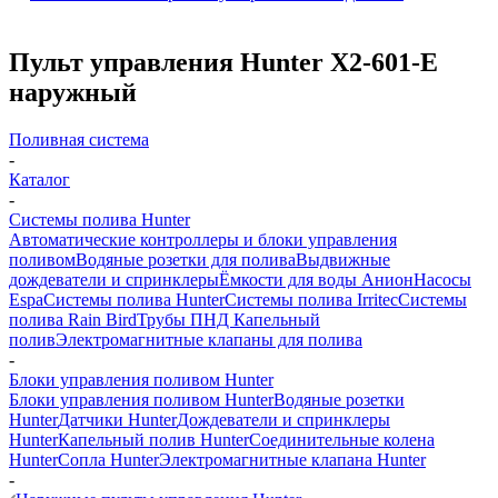
Пульт управления Hunter X2-601-E
наружный
Поливная система
-
Каталог
-
Системы полива Hunter
Автоматические контроллеры и блоки управления
поливом
Водяные розетки для полива
Выдвижные
дождеватели и спринклеры
Ёмкости для воды Анион
Насосы
Espa
Системы полива Hunter
Системы полива Irritec
Системы
полива Rain Bird
Трубы ПНД
Капельный
полив
Электромагнитные клапаны для полива
-
Блоки управления поливом Hunter
Блоки управления поливом Hunter
Водяные розетки
Hunter
Датчики Hunter
Дождеватели и спринклеры
Hunter
Капельный полив Hunter
Соединительные колена
Hunter
Сопла Hunter
Электромагнитные клапана Hunter
-