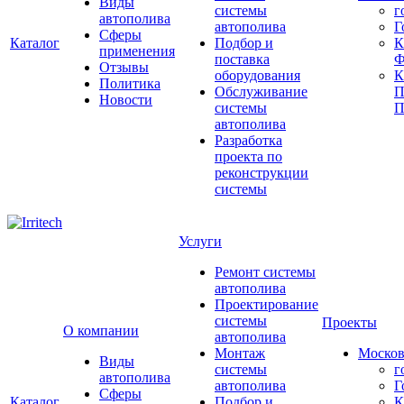
Виды
системы
г
автополива
автополива
Г
Сферы
Каталог
Подбор и
К
применения
поставка
Ф
Отзывы
оборудования
Политика
Обслуживание
П
Новости
системы
П
автополива
Разработка
проекта по
реконструкции
системы
Услуги
Ремонт системы
автополива
Проектирование
системы
Проекты
О компании
автополива
Монтаж
Москов
Виды
системы
г
автополива
автополива
Г
Сферы
Каталог
Подбор и
К