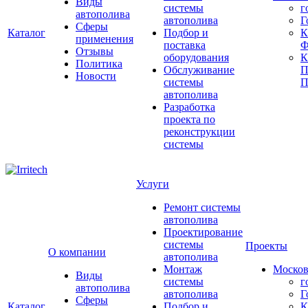
Виды
системы
г
автополива
автополива
Г
Сферы
Каталог
Подбор и
К
применения
поставка
Ф
Отзывы
оборудования
Политика
Обслуживание
П
Новости
системы
П
автополива
Разработка
проекта по
реконструкции
системы
Услуги
Ремонт системы
автополива
Проектирование
системы
Проекты
О компании
автополива
Монтаж
Москов
Виды
системы
г
автополива
автополива
Г
Сферы
Каталог
Подбор и
К