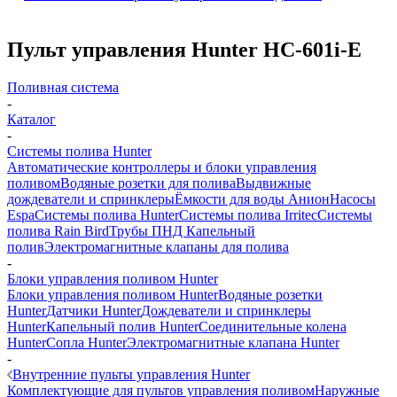
Пульт управления Hunter HC-601i-E
Поливная система
-
Каталог
-
Системы полива Hunter
Автоматические контроллеры и блоки управления
поливом
Водяные розетки для полива
Выдвижные
дождеватели и спринклеры
Ёмкости для воды Анион
Насосы
Espa
Системы полива Hunter
Системы полива Irritec
Системы
полива Rain Bird
Трубы ПНД
Капельный
полив
Электромагнитные клапаны для полива
-
Блоки управления поливом Hunter
Блоки управления поливом Hunter
Водяные розетки
Hunter
Датчики Hunter
Дождеватели и спринклеры
Hunter
Капельный полив Hunter
Соединительные колена
Hunter
Сопла Hunter
Электромагнитные клапана Hunter
-
Внутренние пульты управления Hunter
Комплектующие для пультов управления поливом
Наружные