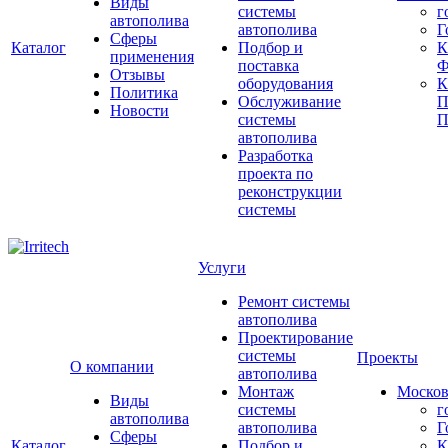
Виды
системы
г
автополива
автополива
Г
Сферы
Каталог
Подбор и
К
применения
поставка
Ф
Отзывы
оборудования
Политика
Обслуживание
П
Новости
системы
П
автополива
Разработка
проекта по
реконструкции
системы
Услуги
Ремонт системы
автополива
Проектирование
системы
Проекты
О компании
автополива
Монтаж
Москов
Виды
системы
г
автополива
автополива
Г
Сферы
Каталог
Подбор и
К