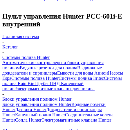
Пульт управления Hunter РСС-601i-E
внутренний
Поливная система
-
Каталог
-
Системы полива Hunter
Автоматические контроллеры и блоки управления
поливом
Водяные розетки для полива
Выдвижные
дождеватели и спринклеры
Ёмкости для воды Анион
Насосы
Espa
Системы полива Hunter
Системы полива Irritec
Системы
полива Rain Bird
Трубы ПНД
Капельный
полив
Электромагнитные клапаны для полива
-
Блоки управления поливом Hunter
Блоки управления поливом Hunter
Водяные розетки
Hunter
Датчики Hunter
Дождеватели и спринклеры
Hunter
Капельный полив Hunter
Соединительные колена
Hunter
Сопла Hunter
Электромагнитные клапана Hunter
-