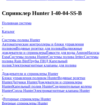
Спринклер Hunter I-40-04-SS-B
Поливная система
-
Каталог
-
Системы полива Hunter
Автоматические контроллеры и блоки управления
поливом
Водяные розетки для полива
Выдвижные
дождеватели и спринклеры
Ёмкости для воды Анион
Насосы
Espa
Системы полива Hunter
Системы полива Irritec
Системы
полива Rain Bird
Трубы ПНД
Капельный
полив
Электромагнитные клапаны для полива
-
Дождеватели и спринклеры Hunter
Блоки управления поливом Hunter
Водяные розетки
Hunter
Датчики Hunter
Дождеватели и спринклеры
Hunter
Капельный полив Hunter
Соединительные колена
Hunter
Сопла Hunter
Электромагнитные клапана Hunter
-
Роторные спринклеры Hunter
Веерные спринклеры Hunter