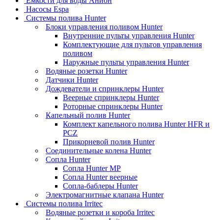
Ёмкости для воды Анион
Насосы Espa
Системы полива Hunter
Блоки управления поливом Hunter
Внутренние пульты управления Hunter
Комплектующие для пультов управления
поливом
Наружные пульты управления Hunter
Водяные розетки Hunter
Датчики Hunter
Дождеватели и спринклеры Hunter
Веерные спринклеры Hunter
Роторные спринклеры Hunter
Капельный полив Hunter
Комплект капельного полива Hunter HFR и
PCZ
Прикорневой полив Hunter
Соединительные колена Hunter
Сопла Hunter
Сопла Hunter MP
Сопла Hunter веерные
Сопла-баблеры Hunter
Электромагнитные клапана Hunter
Системы полива Irritec
Водяные розетки и короба Irritec