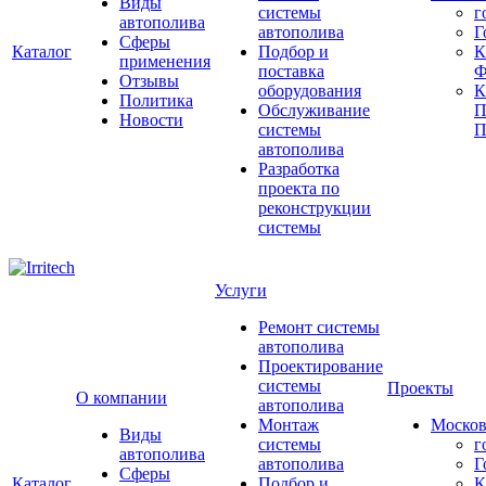
Виды
системы
г
автополива
автополива
Г
Сферы
Каталог
Подбор и
К
применения
поставка
Ф
Отзывы
оборудования
Политика
Обслуживание
П
Новости
системы
П
автополива
Разработка
проекта по
реконструкции
системы
Услуги
Ремонт системы
автополива
Проектирование
системы
Проекты
О компании
автополива
Монтаж
Москов
Виды
системы
г
автополива
автополива
Г
Сферы
Каталог
Подбор и
К