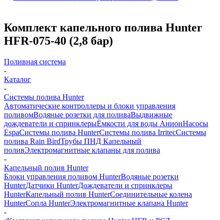
Комплект капельного полива Hunter
HFR-075-40 (2,8 бар)
Поливная система
-
Каталог
-
Системы полива Hunter
Автоматические контроллеры и блоки управления
поливом
Водяные розетки для полива
Выдвижные
дождеватели и спринклеры
Ёмкости для воды Анион
Насосы
Espa
Системы полива Hunter
Системы полива Irritec
Системы
полива Rain Bird
Трубы ПНД
Капельный
полив
Электромагнитные клапаны для полива
-
Капельный полив Hunter
Блоки управления поливом Hunter
Водяные розетки
Hunter
Датчики Hunter
Дождеватели и спринклеры
Hunter
Капельный полив Hunter
Соединительные колена
Hunter
Сопла Hunter
Электромагнитные клапана Hunter
-