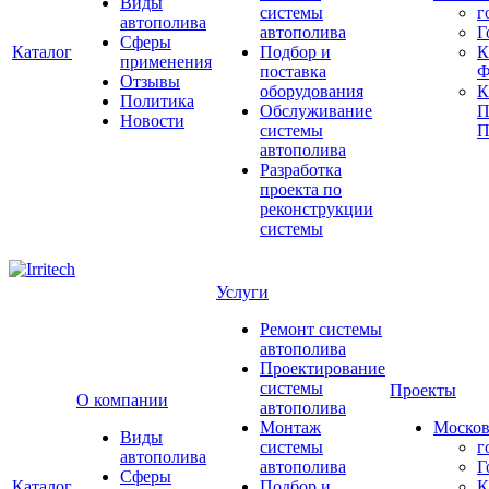
Виды
системы
г
автополива
автополива
Г
Сферы
Каталог
Подбор и
К
применения
поставка
Ф
Отзывы
оборудования
Политика
Обслуживание
П
Новости
системы
П
автополива
Разработка
проекта по
реконструкции
системы
Услуги
Ремонт системы
автополива
Проектирование
системы
Проекты
О компании
автополива
Монтаж
Москов
Виды
системы
г
автополива
автополива
Г
Сферы
Каталог
Подбор и
К