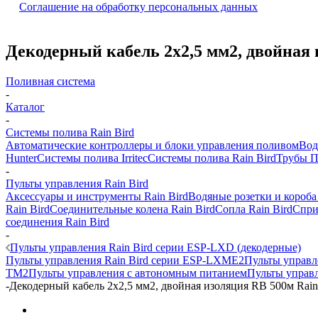
Соглашение на обработку персональных данных
Декодерный кабель 2х2,5 мм2, двойная
Поливная система
-
Каталог
-
Системы полива Rain Bird
Автоматические контроллеры и блоки управления поливом
Вод
Hunter
Системы полива Irritec
Системы полива Rain Bird
Трубы 
-
Пульты управления Rain Bird
Аксессуары и инструменты Rain Bird
Водяные розетки и короба
Rain Bird
Соединительные колена Rain Bird
Сопла Rain Bird
Спри
соединения Rain Bird
-
Пульты управления Rain Bird серии ESP-LXD (декодерные)
Пульты управления Rain Bird серии ESP-LXME2
Пульты управл
TM2
Пульты управления с автономным питанием
Пульты управл
-
Декодерный кабель 2х2,5 мм2, двойная изоляция RB 500м Rai