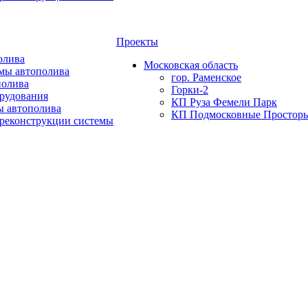
Проекты
олива
Московская область
мы автополива
гор. Раменское
полива
Горки-2
орудования
КП Руза Фемели Парк
ы автополива
КП Подмосковные Простор
 реконструкции системы