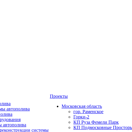
Проекты
олива
Московская область
мы автополива
гор. Раменское
полива
Горки-2
орудования
КП Руза Фемели Парк
ы автополива
КП Подмосковные Простор
 реконструкции системы