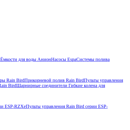
ы
Ёмкости для воды Анион
Насосы Espa
Системы полива
ры Rain Bird
Прикорневой полив Rain Bird
Пульты управления
ain Bird
Шарнирные соединители Гибкие колена для
рии ESP-RZXe
Пульты управления Rain Bird серии ESP-