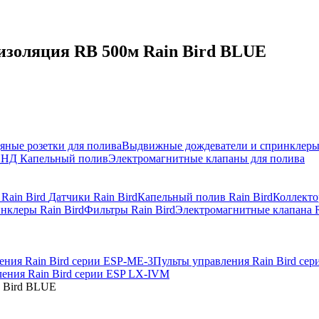
 изоляция RB 500м Rain Bird BLUE
яные розетки для полива
Выдвижные дождеватели и спринклер
ПНД
Капельный полив
Электромагнитные клапаны для полива
 Rain Bird
Датчики Rain Bird
Капельный полив Rain Bird
Коллекто
нклеры Rain Bird
Фильтры Rain Bird
Электромагнитные клапана R
ения Rain Bird серии ESP-ME-3
Пульты управления Rain Bird се
ения Rain Bird серии ESP LX-IVM
n Bird BLUE