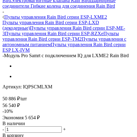
Bird
Электромагнитные клапана Rain Bird
Шарнирные
соединители Гибкие колена для соединения Rain Bird
-
Пульты управления Rain Bird серии ESP-LXME2
Пульты управления Rain Bird серии ESP-LXD
(декодерные)
Пульты управления Rain Bird серии ESP-ME-
3
Пульты управления Rain Bird серии ESP-RZXe
Пульты
управления Rain Bird серии ESP-TM2
Пульты управления с
автономным питанием
Пульты управления Rain Bird серии
ESP LX-IVM
-
Модуль Pro Samrt с подключением IQ для LXME2 Rain Bird
Артикул:
IQPSCMLXM
50 886
₽
/шт
56 540
₽
-
10
%
Экономия
5 654
₽
В наличии
-
+
В корзину