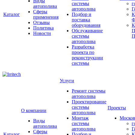
Виды
системы
г
автополива
автополива
Г
Сферы
Каталог
Подбор и
К
применения
поставка
Ф
Отзывы
оборудования
Политика
Обслуживание
П
Новости
системы
П
автополива
Разработка
проекта по
реконструкции
системы
Услуги
Ремонт системы
автополива
Проектирование
системы
Проекты
О компании
автополива
Монтаж
Москов
Виды
системы
г
автополива
автополива
Г
Сферы
Каталог
Подбор и
К