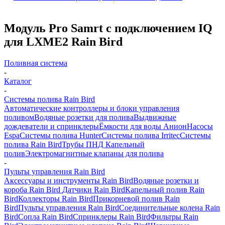
Модуль Pro Samrt с подключением IQ
для LXME2 Rain Bird
Поливная система
-
Каталог
-
Системы полива Rain Bird
Автоматические контроллеры и блоки управления
поливом
Водяные розетки для полива
Выдвижные
дождеватели и спринклеры
Ёмкости для воды Анион
Насосы
Espa
Системы полива Hunter
Системы полива Irritec
Системы
полива Rain Bird
Трубы ПНД
Капельный
полив
Электромагнитные клапаны для полива
-
Пульты управления Rain Bird
Аксессуары и инструменты Rain Bird
Водяные розетки и
короба Rain Bird
Датчики Rain Bird
Капельный полив Rain
Bird
Коллекторы Rain Bird
Прикорневой полив Rain
Bird
Пульты управления Rain Bird
Соединительные колена Rain
Bird
Сопла Rain Bird
Спринклеры Rain Bird
Фильтры Rain