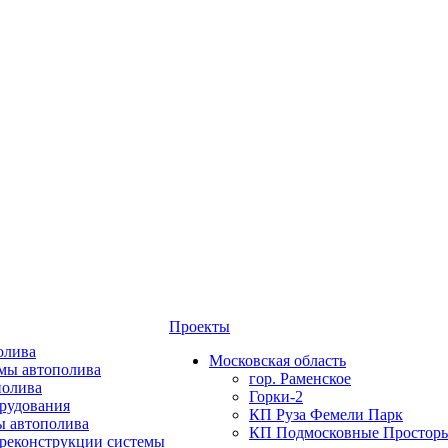
Проекты
олива
Московская область
мы автополива
гор. Раменское
полива
Горки-2
орудования
КП Руза Фемели Парк
ы автополива
КП Подмосковные Простор
 реконструкции системы