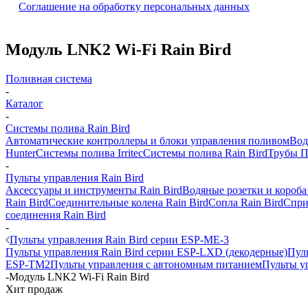
Соглашение на обработку персональных данных
Модуль LNK2 Wi-Fi Rain Bird
Поливная система
-
Каталог
-
Системы полива Rain Bird
Автоматические контроллеры и блоки управления поливом
Вод
Hunter
Системы полива Irritec
Системы полива Rain Bird
Трубы 
-
Пульты управления Rain Bird
Аксессуары и инструменты Rain Bird
Водяные розетки и короба
Rain Bird
Соединительные колена Rain Bird
Сопла Rain Bird
Спри
соединения Rain Bird
-
Пульты управления Rain Bird серии ESP-ME-3
Пульты управления Rain Bird серии ESP-LXD (декодерные)
Пул
ESP-TM2
Пульты управления с автономным питанием
Пульты у
-
Модуль LNK2 Wi-Fi Rain Bird
Хит продаж