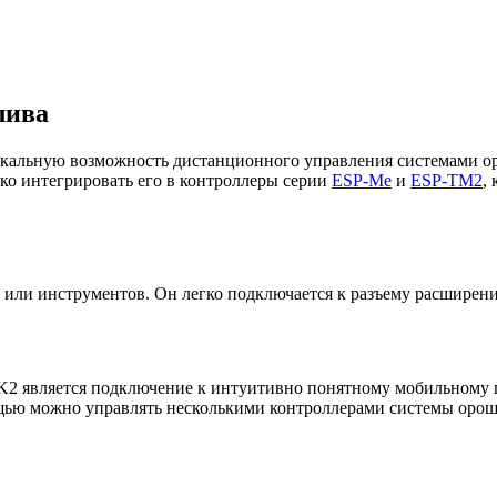
лива
икальную возможность дистанционного управления системами ор
егко интегрировать его в контроллеры серии
ESP-Me
и
ESP-TM2
,
или инструментов. Он легко подключается к разъему расширения
K2 является подключение к интуитивно понятному мобильному 
омощью можно управлять несколькими контроллерами системы оро