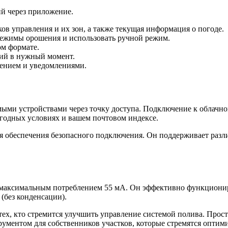
й через приложение.
ов управления и их зон, а также текущая информация о погоде.
режимы орошения и использовать ручной режим.
ом формате.
ций в нужный момент.
жением и уведомлениями.
ми устройствами через точку доступа. Подключение к облачному
годных условиях и вашем почтовом индексе.
я обеспечения безопасного подключения. Он поддерживает разл
 максимальным потреблением 55 мА. Он эффективно функционируе
 (без конденсации).
 тех, кто стремится улучшить управление системой полива. Про
ументом для собственников участков, которые стремятся оптими