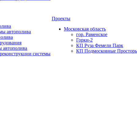
Проекты
олива
Московская область
мы автополива
гор. Раменское
полива
Горки-2
орудования
КП Руза Фемели Парк
ы автополива
КП Подмосковные Простор
 реконструкции системы