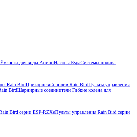
ы
Ёмкости для воды Анион
Насосы Espa
Системы полива
ры Rain Bird
Прикорневой полив Rain Bird
Пульты управления
ain Bird
Шарнирные соединители Гибкие колена для
Rain Bird серии ESP-RZXe
Пульты управления Rain Bird серии