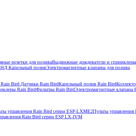
яные розетки для полива
Выдвижные дождеватели и спринклер
ПНД
Капельный полив
Электромагнитные клапаны для полива
 Rain Bird
Датчики Rain Bird
Капельный полив Rain Bird
Коллекто
нклеры Rain Bird
Фильтры Rain Bird
Электромагнитные клапана R
ьты управления Rain Bird серии ESP-LXME2
Пульты управления 
правления Rain Bird серии ESP LX-IVM