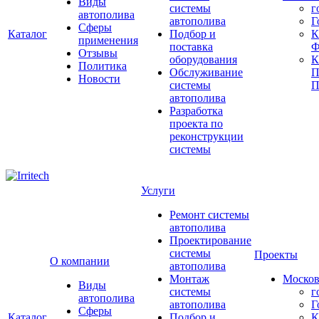
Виды
системы
г
автополива
автополива
Г
Сферы
Каталог
Подбор и
К
применения
поставка
Ф
Отзывы
оборудования
Политика
Обслуживание
П
Новости
системы
П
автополива
Разработка
проекта по
реконструкции
системы
Услуги
Ремонт системы
автополива
Проектирование
системы
Проекты
О компании
автополива
Монтаж
Москов
Виды
системы
г
автополива
автополива
Г
Сферы
Каталог
Подбор и
К