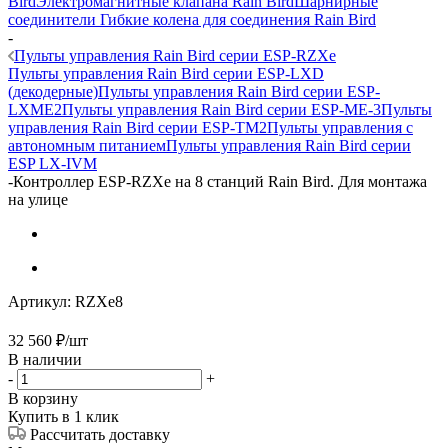
Bird
Электромагнитные клапана Rain Bird
Шарнирные
соединители Гибкие колена для соединения Rain Bird
-
Пульты управления Rain Bird серии ESP-RZXe
Пульты управления Rain Bird серии ESP-LXD
(декодерные)
Пульты управления Rain Bird серии ESP-
LXME2
Пульты управления Rain Bird серии ESP-ME-3
Пульты
управления Rain Bird серии ESP-TM2
Пульты управления с
автономным питанием
Пульты управления Rain Bird серии
ESP LX-IVM
-
Контроллер ESP-RZXe на 8 станций Rain Bird. Для монтажа
на улице
Артикул:
RZXe8
32 560
₽
/шт
В наличии
-
+
В корзину
Купить в 1 клик
Рассчитать доставку