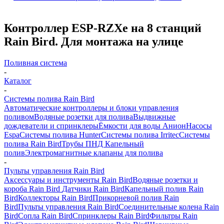
Контроллер ESP-RZXe на 8 станций
Rain Bird. Для монтажа на улице
Поливная система
-
Каталог
-
Системы полива Rain Bird
Автоматические контроллеры и блоки управления
поливом
Водяные розетки для полива
Выдвижные
дождеватели и спринклеры
Ёмкости для воды Анион
Насосы
Espa
Системы полива Hunter
Системы полива Irritec
Системы
полива Rain Bird
Трубы ПНД
Капельный
полив
Электромагнитные клапаны для полива
-
Пульты управления Rain Bird
Аксессуары и инструменты Rain Bird
Водяные розетки и
короба Rain Bird
Датчики Rain Bird
Капельный полив Rain
Bird
Коллекторы Rain Bird
Прикорневой полив Rain
Bird
Пульты управления Rain Bird
Соединительные колена Rain
Bird
Сопла Rain Bird
Спринклеры Rain Bird
Фильтры Rain