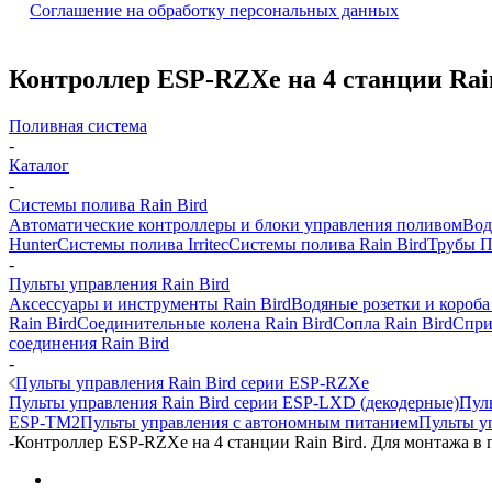
Соглашение на обработку персональных данных
Контроллер ESP-RZXe на 4 станции Rai
Поливная система
-
Каталог
-
Системы полива Rain Bird
Автоматические контроллеры и блоки управления поливом
Вод
Hunter
Системы полива Irritec
Системы полива Rain Bird
Трубы 
-
Пульты управления Rain Bird
Аксессуары и инструменты Rain Bird
Водяные розетки и короба
Rain Bird
Соединительные колена Rain Bird
Сопла Rain Bird
Спри
соединения Rain Bird
-
Пульты управления Rain Bird серии ESP-RZXe
Пульты управления Rain Bird серии ESP-LXD (декодерные)
Пул
ESP-TM2
Пульты управления с автономным питанием
Пульты у
-
Контроллер ESP-RZXe на 4 станции Rain Bird. Для монтажа в