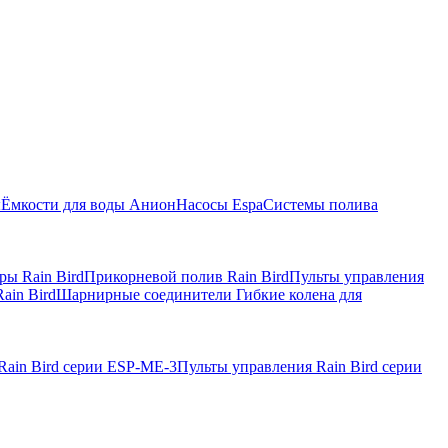
ы
Ёмкости для воды Анион
Насосы Espa
Системы полива
ры Rain Bird
Прикорневой полив Rain Bird
Пульты управления
ain Bird
Шарнирные соединители Гибкие колена для
Rain Bird серии ESP-ME-3
Пульты управления Rain Bird серии