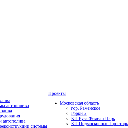
Проекты
олива
Московская область
мы автополива
гор. Раменское
полива
Горки-2
орудования
КП Руза Фемели Парк
ы автополива
КП Подмосковные Простор
 реконструкции системы