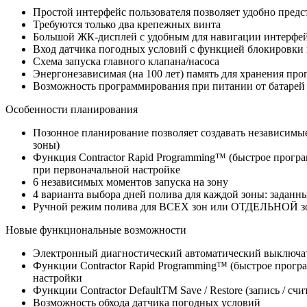
Простой интерфейс пользователя позволяет удобно пред
Требуются только два крепежных винта
Большой ЖК-дисплей с удобным для навигации интерфей
Вход датчика погодных условий с функцией блокировки
Схема запуска главного клапана/насоса
Энергонезависимая (на 100 лет) память для хранения про
Возможность программирования при питании от батарей
Особенности планирования
Позонное планирование позволяет создавать независимы
зоны)
Функция Contractor Rapid Programming™ (быстрое програ
при первоначальной настройке
6 независимых моментов запуска на зону
4 варианта выбора дней полива для каждой зоны: задан
Ручной режим полива для ВСЕХ зон или ОТДЕЛЬНОЙ зо
Новые функциональные возможности
Электронный диагностический автоматический выключа
Функции Contractor Rapid Programming™ (быстрое програ
настройки
Функции Contractor DefaultTM Save / Restore (запись / 
Возможность обхода датчика погодных условий