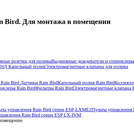
n Bird. Для монтажа в помещении
яные розетки для полива
Выдвижные дождеватели и спринклер
ПНД
Капельный полив
Электромагнитные клапаны для полива
 Rain Bird
Датчики Rain Bird
Капельный полив Rain Bird
Коллекто
нклеры Rain Bird
Фильтры Rain Bird
Электромагнитные клапана R
ьты управления Rain Bird серии ESP-LXME2
Пульты управления 
правления Rain Bird серии ESP LX-IVM
 помещении