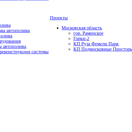
Проекты
олива
Московская область
мы автополива
гор. Раменское
полива
Горки-2
орудования
КП Руза Фемели Парк
ы автополива
КП Подмосковные Простор
 реконструкции системы