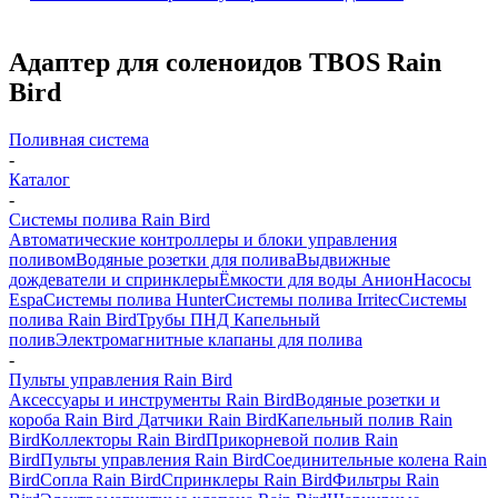
Адаптер для соленоидов TBOS Rain
Bird
Поливная система
-
Каталог
-
Системы полива Rain Bird
Автоматические контроллеры и блоки управления
поливом
Водяные розетки для полива
Выдвижные
дождеватели и спринклеры
Ёмкости для воды Анион
Насосы
Espa
Системы полива Hunter
Системы полива Irritec
Системы
полива Rain Bird
Трубы ПНД
Капельный
полив
Электромагнитные клапаны для полива
-
Пульты управления Rain Bird
Аксессуары и инструменты Rain Bird
Водяные розетки и
короба Rain Bird
Датчики Rain Bird
Капельный полив Rain
Bird
Коллекторы Rain Bird
Прикорневой полив Rain
Bird
Пульты управления Rain Bird
Соединительные колена Rain
Bird
Сопла Rain Bird
Спринклеры Rain Bird
Фильтры Rain