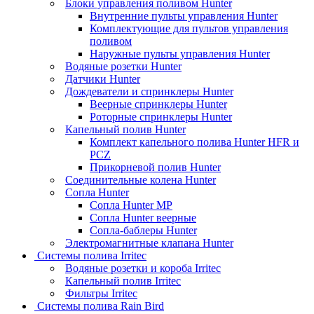
Блоки управления поливом Hunter
Внутренние пульты управления Hunter
Комплектующие для пультов управления
поливом
Наружные пульты управления Hunter
Водяные розетки Hunter
Датчики Hunter
Дождеватели и спринклеры Hunter
Веерные спринклеры Hunter
Роторные спринклеры Hunter
Капельный полив Hunter
Комплект капельного полива Hunter HFR и
PCZ
Прикорневой полив Hunter
Соединительные колена Hunter
Сопла Hunter
Сопла Hunter MP
Сопла Hunter веерные
Сопла-баблеры Hunter
Электромагнитные клапана Hunter
Системы полива Irritec
Водяные розетки и короба Irritec
Капельный полив Irritec
Фильтры Irritec
Системы полива Rain Bird