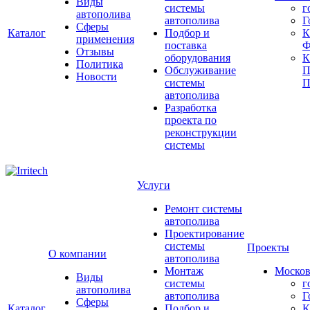
Виды
системы
г
автополива
автополива
Г
Сферы
Каталог
Подбор и
К
применения
поставка
Ф
Отзывы
оборудования
Политика
Обслуживание
П
Новости
системы
П
автополива
Разработка
проекта по
реконструкции
системы
Услуги
Ремонт системы
автополива
Проектирование
системы
Проекты
О компании
автополива
Монтаж
Москов
Виды
системы
г
автополива
автополива
Г
Сферы
Каталог
Подбор и
К