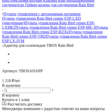
Bird
Электромагнитные клапана Rain Bird
Шарнирные
соединители Гибкие колена для соединения Rain Bird
-
Пульты управления с автономным питанием
Пульты управления Rain Bird серии ESP-LXD
(декодерные)
Пульты управления Rain Bird серии ESP-
LXME2
Пульты управления Rain Bird серии ESP-ME-3
Пульты
управления Rain Bird серии ESP-RZXe
Пульты управления
Rain Bird серии ESP-TM2
Пульты управления Rain Bird серии
ESP LX-IVM
-
Адаптер для соленоидов TBOS Rain Bird
Артикул:
TBOSADAPP
1 210
₽
/шт
В наличии
-
+
В корзину
Купить в 1 клик
Рассчитать доставку
Менеджеры компании с радостью ответят на ваши вопросы