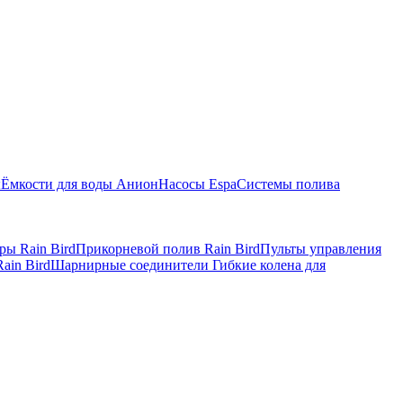
ы
Ёмкости для воды Анион
Насосы Espa
Системы полива
ры Rain Bird
Прикорневой полив Rain Bird
Пульты управления
ain Bird
Шарнирные соединители Гибкие колена для