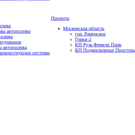
Проекты
олива
Московская область
мы автополива
гор. Раменское
полива
Горки-2
орудования
КП Руза Фемели Парк
ы автополива
КП Подмосковные Простор
 реконструкции системы