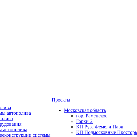
Проекты
олива
Московская область
мы автополива
гор. Раменское
полива
Горки-2
орудования
КП Руза Фемели Парк
ы автополива
КП Подмосковные Простор
 реконструкции системы