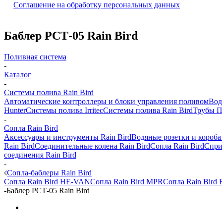
Соглашение на обработку персональных данных
Баблер РСТ-05 Rain Bird
Поливная система
-
Каталог
-
Системы полива Rain Bird
Автоматические контроллеры и блоки управления поливом
Вод
Hunter
Системы полива Irritec
Системы полива Rain Bird
Трубы 
-
Сопла Rain Bird
Аксессуары и инструменты Rain Bird
Водяные розетки и короба
Rain Bird
Соединительные колена Rain Bird
Сопла Rain Bird
Спри
соединения Rain Bird
-
Сопла-баблеры Rain Bird
Сопла Rain Bird HE-VAN
Сопла Rain Bird MPR
Сопла Rain Bird
-
Баблер РСТ-05 Rain Bird