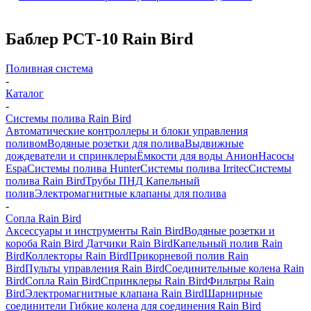
Баблер РСТ-10 Rain Bird
Поливная система
-
Каталог
-
Системы полива Rain Bird
Автоматические контроллеры и блоки управления
поливом
Водяные розетки для полива
Выдвижные
дождеватели и спринклеры
Ёмкости для воды Анион
Насосы
Espa
Системы полива Hunter
Системы полива Irritec
Системы
полива Rain Bird
Трубы ПНД
Капельный
полив
Электромагнитные клапаны для полива
-
Сопла Rain Bird
Аксессуары и инструменты Rain Bird
Водяные розетки и
короба Rain Bird
Датчики Rain Bird
Капельный полив Rain
Bird
Коллекторы Rain Bird
Прикорневой полив Rain
Bird
Пульты управления Rain Bird
Соединительные колена Rain
Bird
Сопла Rain Bird
Спринклеры Rain Bird
Фильтры Rain
Bird
Электромагнитные клапана Rain Bird
Шарнирные
соединители Гибкие колена для соединения Rain Bird