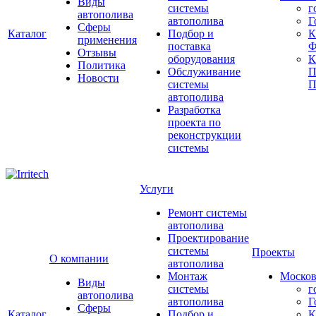
Виды
системы
г
автополива
автополива
Г
Сферы
Каталог
Подбор и
К
применения
поставка
Ф
Отзывы
оборудования
Политика
Обслуживание
П
Новости
системы
П
автополива
Разработка
проекта по
реконструкции
системы
Услуги
Ремонт системы
автополива
Проектирование
системы
Проекты
О компании
автополива
Монтаж
Москов
Виды
системы
г
автополива
автополива
Г
Сферы
Каталог
Подбор и
К