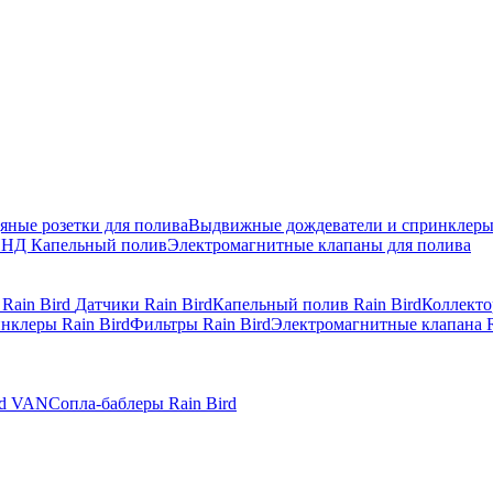
яные розетки для полива
Выдвижные дождеватели и спринклер
ПНД
Капельный полив
Электромагнитные клапаны для полива
 Rain Bird
Датчики Rain Bird
Капельный полив Rain Bird
Коллекто
нклеры Rain Bird
Фильтры Rain Bird
Электромагнитные клапана R
rd VAN
Сопла-баблеры Rain Bird