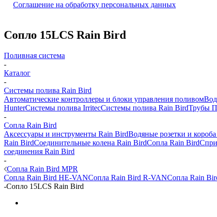
Соглашение на обработку персональных данных
Сопло 15LCS Rain Bird
Поливная система
-
Каталог
-
Системы полива Rain Bird
Автоматические контроллеры и блоки управления поливом
Вод
Hunter
Системы полива Irritec
Системы полива Rain Bird
Трубы 
-
Сопла Rain Bird
Аксессуары и инструменты Rain Bird
Водяные розетки и короба
Rain Bird
Соединительные колена Rain Bird
Сопла Rain Bird
Спри
соединения Rain Bird
-
Сопла Rain Bird MPR
Сопла Rain Bird HE-VAN
Сопла Rain Bird R-VAN
Сопла Rain Bi
-
Сопло 15LCS Rain Bird