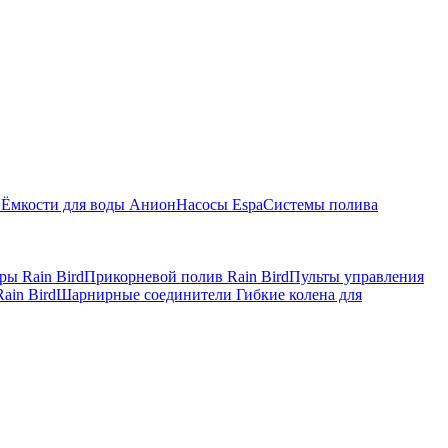
ы
Ёмкости для воды Анион
Насосы Espa
Системы полива
ры Rain Bird
Прикорневой полив Rain Bird
Пульты управления
ain Bird
Шарнирные соединители Гибкие колена для