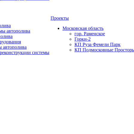
Проекты
олива
Московская область
мы автополива
гор. Раменское
полива
Горки-2
орудования
КП Руза Фемели Парк
ы автополива
КП Подмосковные Простор
 реконструкции системы