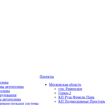
Проекты
олива
Московская область
мы автополива
гор. Раменское
полива
Горки-2
орудования
КП Руза Фемели Парк
ы автополива
КП Подмосковные Простор
 реконструкции системы