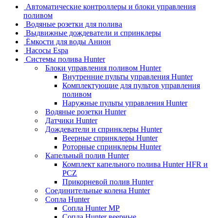
Автоматические контроллеры и блоки управления
поливом
Водяные розетки для полива
Выдвижные дождеватели и спринклеры
Ёмкости для воды Анион
Насосы Espa
Системы полива Hunter
Блоки управления поливом Hunter
Внутренние пульты управления Hunter
Комплектующие для пультов управления
поливом
Наружные пульты управления Hunter
Водяные розетки Hunter
Датчики Hunter
Дождеватели и спринклеры Hunter
Веерные спринклеры Hunter
Роторные спринклеры Hunter
Капельный полив Hunter
Комплект капельного полива Hunter HFR и
PCZ
Прикорневой полив Hunter
Соединительные колена Hunter
Сопла Hunter
Сопла Hunter MP
Сопла Hunter веерные