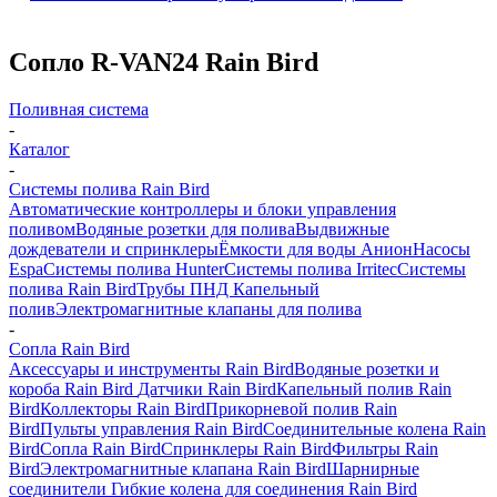
Сопло R-VAN24 Rain Bird
Поливная система
-
Каталог
-
Системы полива Rain Bird
Автоматические контроллеры и блоки управления
поливом
Водяные розетки для полива
Выдвижные
дождеватели и спринклеры
Ёмкости для воды Анион
Насосы
Espa
Системы полива Hunter
Системы полива Irritec
Системы
полива Rain Bird
Трубы ПНД
Капельный
полив
Электромагнитные клапаны для полива
-
Сопла Rain Bird
Аксессуары и инструменты Rain Bird
Водяные розетки и
короба Rain Bird
Датчики Rain Bird
Капельный полив Rain
Bird
Коллекторы Rain Bird
Прикорневой полив Rain
Bird
Пульты управления Rain Bird
Соединительные колена Rain
Bird
Сопла Rain Bird
Спринклеры Rain Bird
Фильтры Rain
Bird
Электромагнитные клапана Rain Bird
Шарнирные
соединители Гибкие колена для соединения Rain Bird