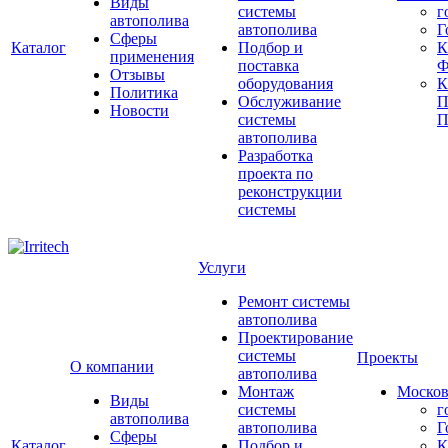
Виды
системы
г
автополива
автополива
Г
Сферы
Каталог
Подбор и
К
применения
поставка
Ф
Отзывы
оборудования
Политика
Обслуживание
П
Новости
системы
П
автополива
Разработка
проекта по
реконструкции
системы
Услуги
Ремонт системы
автополива
Проектирование
системы
Проекты
О компании
автополива
Монтаж
Москов
Виды
системы
г
автополива
автополива
Г
Сферы
Каталог
Подбор и
К