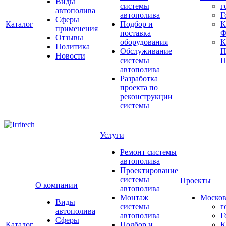
Виды
системы
г
автополива
автополива
Г
Сферы
Каталог
Подбор и
К
применения
поставка
Ф
Отзывы
оборудования
Политика
Обслуживание
П
Новости
системы
П
автополива
Разработка
проекта по
реконструкции
системы
Услуги
Ремонт системы
автополива
Проектирование
системы
Проекты
О компании
автополива
Монтаж
Москов
Виды
системы
г
автополива
автополива
Г
Сферы
Каталог
Подбор и
К