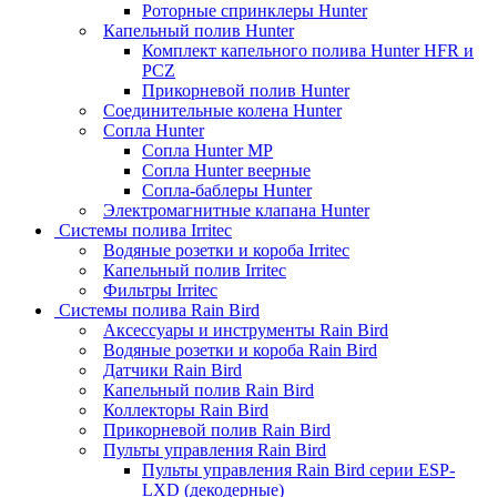
Роторные спринклеры Hunter
Капельный полив Hunter
Комплект капельного полива Hunter HFR и
PCZ
Прикорневой полив Hunter
Соединительные колена Hunter
Сопла Hunter
Сопла Hunter MP
Сопла Hunter веерные
Сопла-баблеры Hunter
Электромагнитные клапана Hunter
Системы полива Irritec
Водяные розетки и короба Irritec
Капельный полив Irritec
Фильтры Irritec
Системы полива Rain Bird
Аксессуары и инструменты Rain Bird
Водяные розетки и короба Rain Bird
Датчики Rain Bird
Капельный полив Rain Bird
Коллекторы Rain Bird
Прикорневой полив Rain Bird
Пульты управления Rain Bird
Пульты управления Rain Bird серии ESP-
LXD (декодерные)