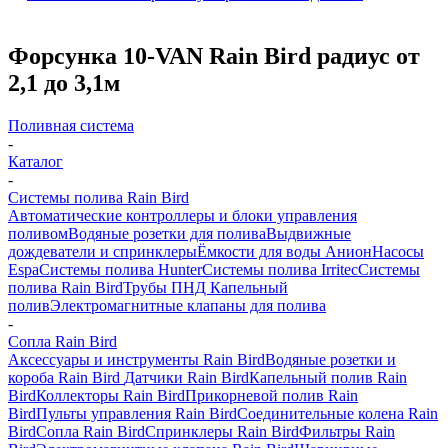
Форсунка 10-VAN Rain Bird радиус от
2,1 до 3,1м
Поливная система
-
Каталог
-
Системы полива Rain Bird
Автоматические контроллеры и блоки управления
поливом
Водяные розетки для полива
Выдвижные
дождеватели и спринклеры
Ёмкости для воды Анион
Насосы
Espa
Системы полива Hunter
Системы полива Irritec
Системы
полива Rain Bird
Трубы ПНД
Капельный
полив
Электромагнитные клапаны для полива
-
Сопла Rain Bird
Аксессуары и инструменты Rain Bird
Водяные розетки и
короба Rain Bird
Датчики Rain Bird
Капельный полив Rain
Bird
Коллекторы Rain Bird
Прикорневой полив Rain
Bird
Пульты управления Rain Bird
Соединительные колена Rain
Bird
Сопла Rain Bird
Спринклеры Rain Bird
Фильтры Rain