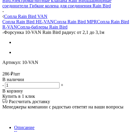
Bird
Электромагнитные клапана Rain Bird
Шарнирные
соединители Гибкие колена для соединения Rain Bird
-
Сопла Rain Bird VAN
Сопла Rain Bird HE-VAN
Сопла Rain Bird MPR
Сопла Rain Bird
R-VAN
Сопла-баблеры Rain Bird
-
Форсунка 10-VAN Rain Bird радиус от 2,1 до 3,1м
Артикул:
10-VAN
286
₽
/шт
В наличии
-
+
В корзину
Купить в 1 клик
Рассчитать доставку
Менеджеры компании с радостью ответят на ваши вопросы
Описание