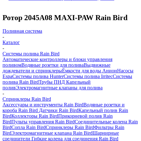
Ротор 2045A08 MAXI-PAW Rain Bird
Поливная система
-
Каталог
-
Системы полива Rain Bird
Автоматические контроллеры и блоки управления
поливом
Водяные розетки для полива
Выдвижные
дождеватели и спринклеры
Ёмкости для воды Анион
Насосы
Espa
Системы полива Hunter
Системы полива Irritec
Системы
полива Rain Bird
Трубы ПНД
Капельный
полив
Электромагнитные клапаны для полива
-
Спринклеры Rain Bird
Аксессуары и инструменты Rain Bird
Водяные розетки и
короба Rain Bird
Датчики Rain Bird
Капельный полив Rain
Bird
Коллекторы Rain Bird
Прикорневой полив Rain
Bird
Пульты управления Rain Bird
Соединительные колена Rain
Bird
Сопла Rain Bird
Спринклеры Rain Bird
Фильтры Rain
Bird
Электромагнитные клапана Rain Bird
Шарнирные
соединители Гибкие колена для соединения Rain Bird