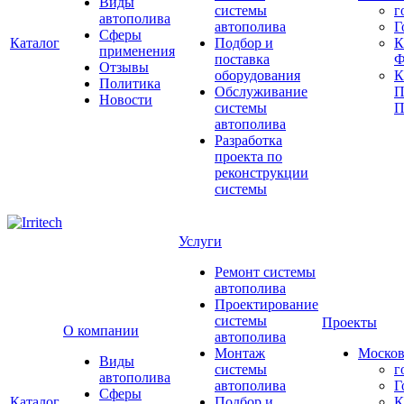
Виды
системы
г
автополива
автополива
Г
Сферы
Каталог
Подбор и
К
применения
поставка
Ф
Отзывы
оборудования
Политика
Обслуживание
П
Новости
системы
П
автополива
Разработка
проекта по
реконструкции
системы
Услуги
Ремонт системы
автополива
Проектирование
системы
Проекты
О компании
автополива
Монтаж
Москов
Виды
системы
г
автополива
автополива
Г
Сферы
Каталог
Подбор и
К