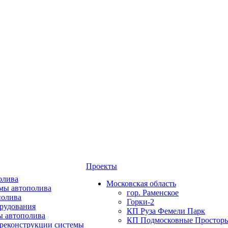
Проекты
олива
Московская область
мы автополива
гор. Раменское
полива
Горки-2
орудования
КП Руза Фемели Парк
ы автополива
КП Подмосковные Простор
 реконструкции системы