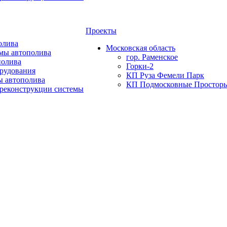
Проекты
олива
Московская область
мы автополива
гор. Раменское
полива
Горки-2
орудования
КП Руза Фемели Парк
ы автополива
КП Подмосковные Простор
 реконструкции системы