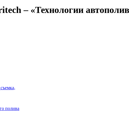
ritech – «Технологии автополи
 съемка,
го полива