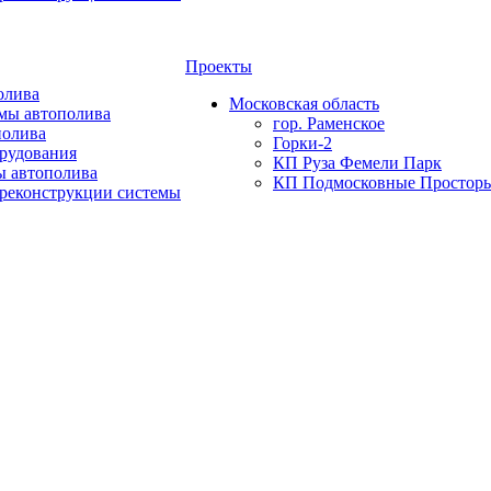
Проекты
олива
Московская область
мы автополива
гор. Раменское
полива
Горки-2
орудования
КП Руза Фемели Парк
ы автополива
КП Подмосковные Простор
 реконструкции системы