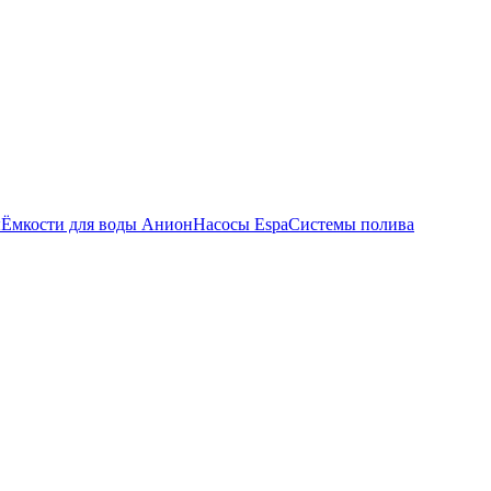
ы
Ёмкости для воды Анион
Насосы Espa
Системы полива