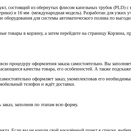
, состоящий из обернутых флисом капельных трубок (PLD) с ка
ерики) и 16 мм (международная модель). Разработан для узких 
 оборудования для системы автоматического полива по выгодно
ные товары в корзину, а затем перейдите на страницу Корзина, 
всю процедуру оформления заказа самостоятельно. Вы заполняет
касающиеся качества товара, его особенностей. А также подскаже
, самостоятельно оформляет заказ, укомплектовав его необходим
 мобильный телефон и ждёт доставки.
 заказ, заполнив по этапам всю форму.
ункта. Если вы не нашли свой населённый пункт в списке, выбе