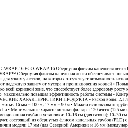
O-WRAP-16 ECO-WRAP-16 Обернутая флисом капельная лента PLD
O-WRAP™ Обернутая флисом капельная лента обеспечивает повы
узких участков, на которых отсутствует возможность исполь
ают надежную защиту от мусора и проникновения корней • Повы
о всей корневой зоне, что способствует более здоровому росту
о, максимально повышая эффективность работы системы • Контр
НИЧЕСКИЕ ХАРАКТЕРИСТИКИ ПРОДУКТА • Расход воды: 2,1 л/ч •
ты в мотке: 16 мм = 100 м; 17 мм = 90 м • Можно использова
а • Минимальные характеристики фильтра: 120 ячеек (125 микр
омендованная глубина установки: 10–16 см (для газона); 10–30 с
, состоящий из обернутых флисом капельных трубок (PLD) с к
личии модели 17 мм (для Северной Америки) и 16 мм (междунаро