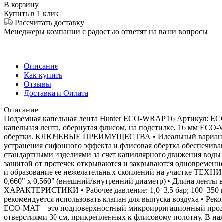
В корзину
Купить в 1 клик
Рассчитать доставку
Менеджеры компании с радостью ответят на ваши вопросы
Описание
Как купить
Отзывы
Доставка и Оплата
Описание
Подземная капельная лента Hunter ECO-WRAP 16 Артикул: EC
капельная лента, обернутая флисом, на подстилке, 16 мм EC
обертки. КЛЮЧЕВЫЕ ПРЕИМУЩЕСТВА • Идеальный вариант для 
устранения сифонного эффекта и флисовая обертка обеспечив
стандартными изделиями за счет капиллярного движения воды к
защитой от протечек открываются и закрываются одновременн
и образование ее нежелательных скоплений на участке ТЕХ
0,660" x 0,560" (внешний/внутренний диаметр) • Длина лен
ХАРАКТЕРИСТИКИ • Рабочее давление: 1,0–3,5 бар; 100–350 кП
рекомендуется использовать клапан для выпуска воздуха • Рек
ECO-MAT – это подповерхностный микроирригационный продукт
отверстиями 30 см, прикрепленных к флисовому полотну. В на