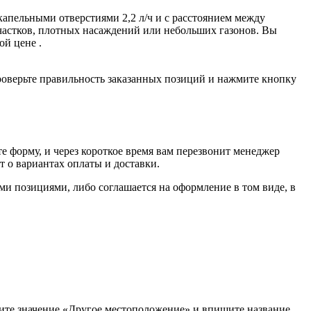
пельными отверстиями 2,2 л/ч и с расстоянием между
участков, плотных насаждений или небольших газонов. Вы
й цене .
проверьте правильность заказанных позиций и нажмите кнопку
е форму, и через короткое время вам перезвонит менеджер
т о вариантах оплаты и доставки.
ыми позициями, либо соглашается на оформление в том виде, в
рите значение «Другое местоположение» и впишите название