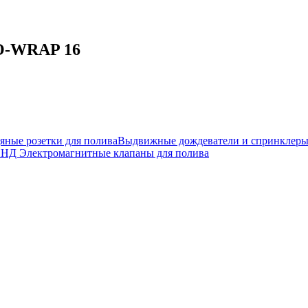
CO-WRAP 16
яные розетки для полива
Выдвижные дождеватели и спринклер
ПНД
Электромагнитные клапаны для полива