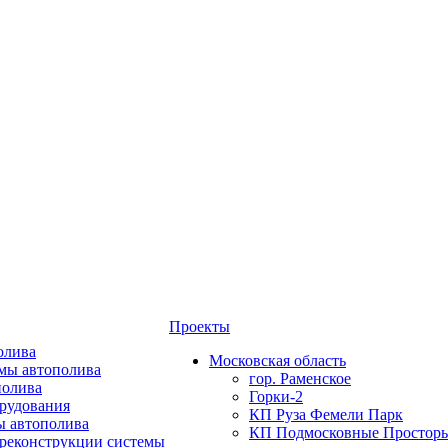
Проекты
олива
Московская область
мы автополива
гор. Раменское
полива
Горки-2
орудования
КП Руза Фемели Парк
ы автополива
КП Подмосковные Простор
 реконструкции системы