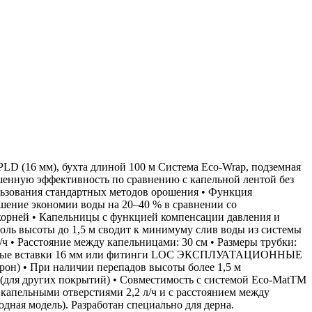
 (16 мм), бухта длиной 100 м Система Eco-Wrap, подземная
шенную эффективность по сравнению с капельной лентой без
зования стандартных методов орошения • Функция
шение экономии воды на 20–40 % в сравнении со
 корней • Капельницы с функцией компенсации давления и
оль высоты до 1,5 м сводит к минимуму слив воды из системы
 Расстояние между капельницами: 30 см • Размеры трубки:
ть трубные вставки 16 мм или фитинги LOC ЭКСПЛУАТАЦИОННЫЕ
он) • При наличии перепадов высоты более 1,5 м
м (для других покрытий) • Совместимость с системой Eco-MatTM
апельными отверстиями 2,2 л/ч и с расстоянием между
дная модель). Разработан специально для дерна.