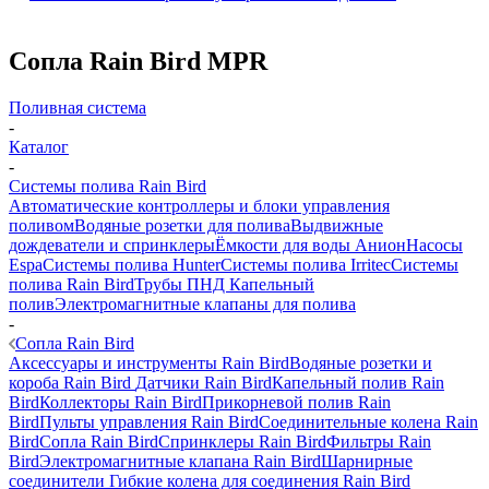
Сопла Rain Bird MPR
Поливная система
-
Каталог
-
Системы полива Rain Bird
Автоматические контроллеры и блоки управления
поливом
Водяные розетки для полива
Выдвижные
дождеватели и спринклеры
Ёмкости для воды Анион
Насосы
Espa
Системы полива Hunter
Системы полива Irritec
Системы
полива Rain Bird
Трубы ПНД
Капельный
полив
Электромагнитные клапаны для полива
-
Сопла Rain Bird
Аксессуары и инструменты Rain Bird
Водяные розетки и
короба Rain Bird
Датчики Rain Bird
Капельный полив Rain
Bird
Коллекторы Rain Bird
Прикорневой полив Rain
Bird
Пульты управления Rain Bird
Соединительные колена Rain
Bird
Сопла Rain Bird
Спринклеры Rain Bird
Фильтры Rain
Bird
Электромагнитные клапана Rain Bird
Шарнирные
соединители Гибкие колена для соединения Rain Bird