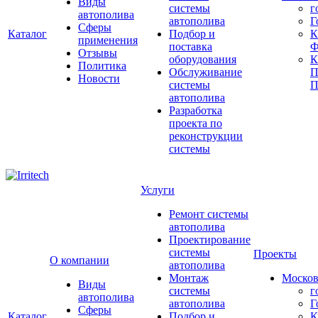
Виды
системы
г
автополива
автополива
Г
Сферы
Каталог
Подбор и
К
применения
поставка
Ф
Отзывы
оборудования
Политика
Обслуживание
П
Новости
системы
П
автополива
Разработка
проекта по
реконструкции
системы
Услуги
Ремонт системы
автополива
Проектирование
системы
Проекты
О компании
автополива
Монтаж
Москов
Виды
системы
г
автополива
автополива
Г
Сферы
Каталог
Подбор и
К