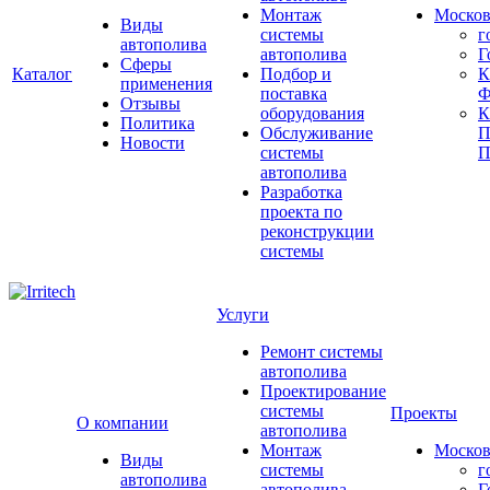
Монтаж
Москов
Виды
системы
г
автополива
автополива
Г
Сферы
Каталог
Подбор и
К
применения
поставка
Ф
Отзывы
оборудования
Политика
Обслуживание
П
Новости
системы
П
автополива
Разработка
проекта по
реконструкции
системы
Услуги
Ремонт системы
автополива
Проектирование
системы
Проекты
О компании
автополива
Монтаж
Москов
Виды
системы
г
автополива
автополива
Г