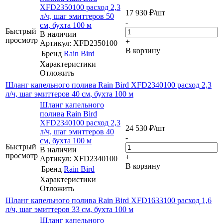
XFD2350100 расход 2,3
17 930
₽
/шт
л/ч, шаг эмиттеров 50
-
см, бухта 100 м
Быстрый
В наличии
просмотр
+
Артикул: XFD2350100
В корзину
Бренд
Rain Bird
Характеристики
Отложить
Шланг капельного полива Rain Bird XFD2340100 расход 2,3
л/ч, шаг эмиттеров 40 см, бухта 100 м
Шланг капельного
полива Rain Bird
XFD2340100 расход 2,3
24 530
₽
/шт
л/ч, шаг эмиттеров 40
-
см, бухта 100 м
Быстрый
В наличии
просмотр
+
Артикул: XFD2340100
В корзину
Бренд
Rain Bird
Характеристики
Отложить
Шланг капельного полива Rain Bird XFD1633100 расход 1,6
л/ч, шаг эмиттеров 33 см, бухта 100 м
Шланг капельного