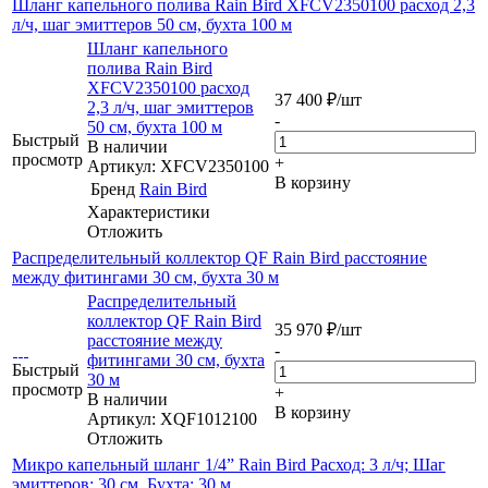
Шланг капельного полива Rain Bird XFCV2350100 расход 2,3
л/ч, шаг эмиттеров 50 см, бухта 100 м
Шланг капельного
полива Rain Bird
XFCV2350100 расход
37 400
₽
/шт
2,3 л/ч, шаг эмиттеров
-
50 см, бухта 100 м
Быстрый
В наличии
просмотр
+
Артикул: XFCV2350100
В корзину
Бренд
Rain Bird
Характеристики
Отложить
Распределительный коллектор QF Rain Bird расстояние
между фитингами 30 см, бухта 30 м
Распределительный
коллектор QF Rain Bird
35 970
₽
/шт
расстояние между
-
фитингами 30 см, бухта
Быстрый
30 м
просмотр
+
В наличии
В корзину
Артикул: XQF1012100
Отложить
Микро капельный шланг 1/4” Rain Bird Расход: 3 л/ч; Шаг
эмиттеров: 30 см, Бухта: 30 м