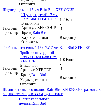
Отложить
Штуцер прямой 17 мм Rain Bird XFF-COUP
Штуцер прямой 17 мм
Rain Bird XFF-COUP
165
₽
/шт
В наличии
-
Артикул: XFF-COUP
Быстрый
просмотр
Бренд
Rain Bird
+
Характеристики
В корзину
Отложить
Тройник штуцерный 17х17х17 мм Rain Bird XFF TEE
Тройник штуцерный
17х17х17 мм Rain Bird
110
₽
/шт
XFF TEE
-
В наличии
Быстрый
Артикул: XFF TEE
просмотр
+
Бренд
Rain Bird
В корзину
Характеристики
Отложить
Шланг капельного полива Rain Bird XFD2333100 расход 2,3
л/ч, шаг эмиттеров 33 см, бухта 100 м
Шланг капельного
полива Rain Bird