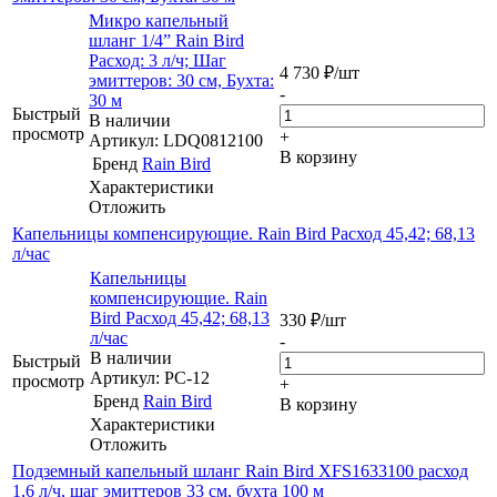
Микро капельный
шланг 1/4” Rain Bird
Расход: 3 л/ч; Шаг
4 730
₽
/шт
эмиттеров: 30 см, Бухта:
-
30 м
Быстрый
В наличии
просмотр
+
Артикул: LDQ0812100
В корзину
Бренд
Rain Bird
Характеристики
Отложить
Капельницы компенсирующие. Rain Bird Расход 45,42; 68,13
л/час
Капельницы
компенсирующие. Rain
Bird Расход 45,42; 68,13
330
₽
/шт
л/час
-
В наличии
Быстрый
Артикул: PC-12
просмотр
+
Бренд
Rain Bird
В корзину
Характеристики
Отложить
Подземный капельный шланг Rain Bird XFS1633100 расход
1,6 л/ч, шаг эмиттеров 33 см, бухта 100 м