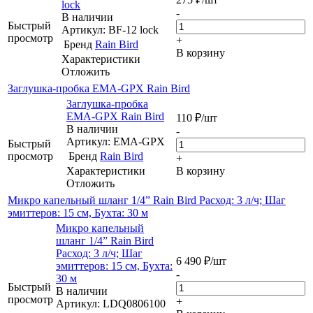
lock
-
В наличии
Быстрый
Артикул: BF-12 lock
просмотр
+
Бренд
Rain Bird
В корзину
Характеристики
Отложить
Заглушка-пробка EMA-GPX Rain Bird
Заглушка-пробка
EMA-GPX Rain Bird
110
₽
/шт
В наличии
-
Артикул: EMA-GPX
Быстрый
просмотр
Бренд
Rain Bird
+
Характеристики
В корзину
Отложить
Микро капельный шланг 1/4” Rain Bird Расход: 3 л/ч; Шаг
эмиттеров: 15 см, Бухта: 30 м
Микро капельный
шланг 1/4” Rain Bird
Расход: 3 л/ч; Шаг
6 490
₽
/шт
эмиттеров: 15 см, Бухта:
-
30 м
Быстрый
В наличии
просмотр
+
Артикул: LDQ0806100