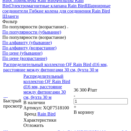
Bird
Спринклеры Rain Bird
Фильтры Rain
Bird
Электромагнитные клапана Rain Bird
Шарнирные
соединители Гибкие колена для соединения Rain Bird
Шланги
Фильтр
По популярности (возрастание)
По популярности (убывание)
По популярности (возрастание)
По алфавиту (убывание)
По алфавиту (возрастание)
По цене (убывание)
По цене (возрастание)
Распределительный коллектор QF Rain Bird d16 мм,
расстояние между фитингами 30 см, бухта 30 м
Распределительный
коллектор QF Rain Bird
d16 мм, расстояние
36 300
₽
/шт
между фитингами 30
-
см, бухта 30 м
Быстрый
В наличии
просмотр
+
Артикул: XQF7518100
В корзину
Бренд
Rain Bird
Характеристики
Отложить