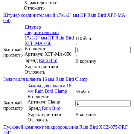
Характеристики
Отложить
Штуцер соединительный 17х1/2" мм HP Rain Bird XFF-MA-
050
Штуцер
соединительный
17х1/2" мм HP Rain Bird
110
₽
/шт
XFF-MA-050
-
В наличии
Быстрый
Артикул: XFF-MA-050
просмотр
+
Бренд
Rain Bird
В корзину
Характеристики
Отложить
Зажим для шланга 16 мм Rain Bird Clamp
Зажим для шланга 16
мм Rain Bird Clamp
55
₽
/шт
В наличии
-
Артикул: Clamp
Быстрый
просмотр
Бренд
Rain Bird
+
Характеристики
В корзину
Отложить
Пусковой комплект микроорошения Rain Bird XCZ-075-PRF,
3/4''