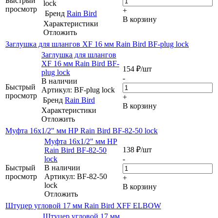
Быстрый
lock
просмотр
+
Бренд
Rain Bird
В корзину
Характеристики
Отложить
Заглушка для шлангов XF 16 мм Rain Bird BF-plug lock
Заглушка для шлангов
XF 16 мм Rain Bird BF-
154
₽
/шт
plug lock
-
В наличии
Быстрый
Артикул: BF-plug lock
просмотр
+
Бренд
Rain Bird
В корзину
Характеристики
Отложить
Муфта 16х1/2" мм НР Rain Bird BF-82-50 lock
Муфта 16х1/2" мм НР
138
₽
/шт
Rain Bird BF-82-50
lock
-
Быстрый
В наличии
просмотр
Артикул: BF-82-50
+
lock
В корзину
Отложить
Штуцер угловой 17 мм Rain Bird XFF ELBOW
Штуцер угловой 17 мм