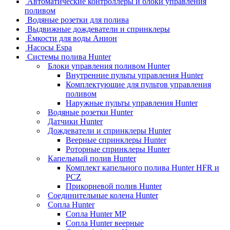
Автоматические контроллеры и блоки управления
поливом
Водяные розетки для полива
Выдвижные дождеватели и спринклеры
Ёмкости для воды Анион
Насосы Espa
Системы полива Hunter
Блоки управления поливом Hunter
Внутренние пульты управления Hunter
Комплектующие для пультов управления
поливом
Наружные пульты управления Hunter
Водяные розетки Hunter
Датчики Hunter
Дождеватели и спринклеры Hunter
Веерные спринклеры Hunter
Роторные спринклеры Hunter
Капельный полив Hunter
Комплект капельного полива Hunter HFR и
PCZ
Прикорневой полив Hunter
Соединительные колена Hunter
Сопла Hunter
Сопла Hunter MP
Сопла Hunter веерные