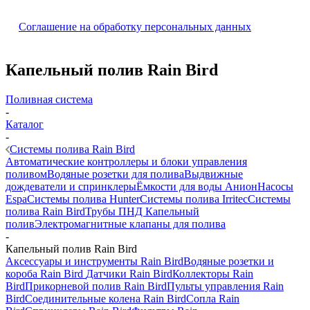
Соглашение на обработку персональных данных
Капельный полив Rain Bird
Поливная система
-
Каталог
-
Системы полива Rain Bird
Автоматические контроллеры и блоки управления
поливом
Водяные розетки для полива
Выдвижные
дождеватели и спринклеры
Ёмкости для воды Анион
Насосы
Espa
Системы полива Hunter
Системы полива Irritec
Системы
полива Rain Bird
Трубы ПНД
Капельный
полив
Электромагнитные клапаны для полива
-
Капельный полив Rain Bird
Аксессуары и инструменты Rain Bird
Водяные розетки и
короба Rain Bird
Датчики Rain Bird
Коллекторы Rain
Bird
Прикорневой полив Rain Bird
Пульты управления Rain
Bird
Соединительные колена Rain Bird
Сопла Rain