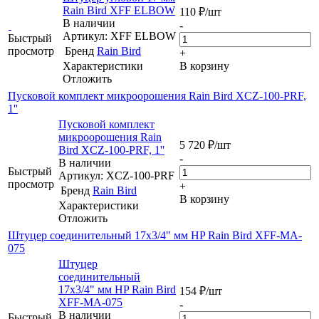
Rain Bird XFF ELBOW
110
₽
/шт
В наличии
-
Артикул: XFF ELBOW
Быстрый
просмотр
Бренд
Rain Bird
+
Характеристики
В корзину
Отложить
Пусковой комплект микроорошения Rain Bird XCZ-100-PRF,
1''
Пусковой комплект
микроорошения Rain
5 720
₽
/шт
Bird XCZ-100-PRF, 1''
-
В наличии
Быстрый
Артикул: XCZ-100-PRF
просмотр
+
Бренд
Rain Bird
В корзину
Характеристики
Отложить
Штуцер соединительный 17х3/4" мм HP Rain Bird XFF-MA-
075
Штуцер
соединительный
17х3/4" мм HP Rain Bird
154
₽
/шт
XFF-MA-075
-
В наличии
Быстрый