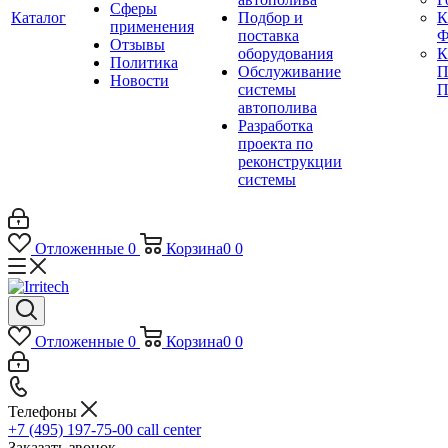
Сферы
Каталог
Подбор и
К
применения
поставка
Ф
Отзывы
оборудования
Политика
Обслуживание
П
Новости
системы
П
автополива
Разработка
проекта по
реконструкции
системы
Отложенные
0
Корзина
0
0
Отложенные
0
Корзина
0
0
Телефоны
+7 (495) 197-75-00
call center
Заказать звонок