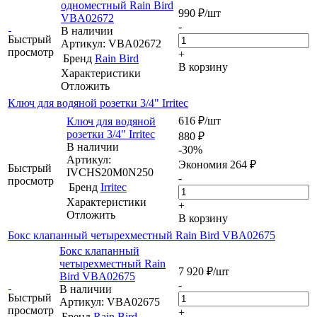
одноместный Rain Bird
990
₽
/шт
VBA02672
-
В наличии
Быстрый
Артикул: VBA02672
просмотр
+
Бренд
Rain Bird
В корзину
Характеристики
Отложить
Ключ для водяной розетки 3/4" Irritec
616
₽
/шт
Ключ для водяной
розетки 3/4" Irritec
880
₽
В наличии
-
30
%
Артикул:
Экономия
264
₽
Быстрый
IVCHS20M0N250
-
просмотр
Бренд
Irritec
Характеристики
+
Отложить
В корзину
Бокс клапанный четырехместный Rain Bird VBA02675
Бокс клапанный
четырехместный Rain
7 920
₽
/шт
Bird VBA02675
-
В наличии
Быстрый
Артикул: VBA02675
просмотр
+
Бренд
Rain Bird