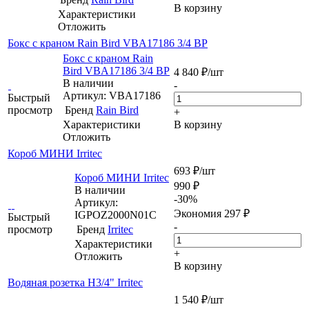
В корзину
Характеристики
Отложить
Бокс с краном Rain Bird VBA17186 3/4 ВР
Бокс с краном Rain
Bird VBA17186 3/4 ВР
4 840
₽
/шт
В наличии
-
Артикул: VBA17186
Быстрый
просмотр
Бренд
Rain Bird
+
Характеристики
В корзину
Отложить
Короб МИНИ Irritec
693
₽
/шт
Короб МИНИ Irritec
990
₽
В наличии
-
30
%
Артикул:
Экономия
297
₽
IGPOZ2000N01C
Быстрый
-
просмотр
Бренд
Irritec
Характеристики
+
Отложить
В корзину
Водяная розетка Н3/4" Irritec
1 540
₽
/шт