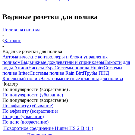
Водяные розетки для полива
Поливная система
-
Каталог
-
Водяные розетки для полива
Автоматические контроллеры и блоки управления
поливом
Выдвижные дождеватели и спринклеры
Ёмкости для
воды Анион
Насосы Espa
Системы полива Hunter
Системы
полива Irritec
Системы полива Rain Bird
Трубы ПНД
Капельный полив
Электромагнитные клапаны для полива
Фильтр
По популярности (возрастание)
По популярности (убывание)
По популярности (возрастание)
По алфавиту (убывание)
По алфавиту (возрастание)
По цене (убывание)
По цене (возрастание)
Поворотное соединение Hunter HS-2-B (1")
Поворотное