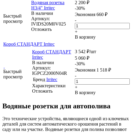
Водяная розетка
2 200
₽
Н3/4" Irritec
-
30
%
В наличии
Экономия
660
₽
Быстрый
Артикул:
-
просмотр
IVIDS20M0V025
Отложить
+
В корзину
Короб СТАНДАРТ Irritec
3 542
₽
/шт
Короб СТАНДАРТ
Irritec
5 060
₽
В наличии
-
30
%
Артикул:
Экономия
1 518
₽
Быстрый
IGPCZ2000N04R
-
просмотр
Бренд
Irritec
Характеристики
+
Отложить
В корзину
Водяные розетки для автополива
Это технические устройства, являющиеся одной из ключевых
деталей для систем автоматического орошения растений в
саду или на участке. Водяные розетки для полива позволяют