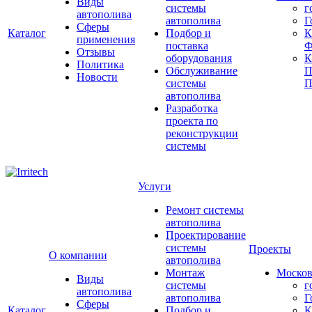
Виды
системы
г
автополива
автополива
Г
Сферы
Каталог
Подбор и
К
применения
поставка
Ф
Отзывы
оборудования
Политика
Обслуживание
П
Новости
системы
П
автополива
Разработка
проекта по
реконструкции
системы
Услуги
Ремонт системы
автополива
Проектирование
системы
Проекты
О компании
автополива
Монтаж
Москов
Виды
системы
г
автополива
автополива
Г
Сферы
Каталог
Подбор и
К