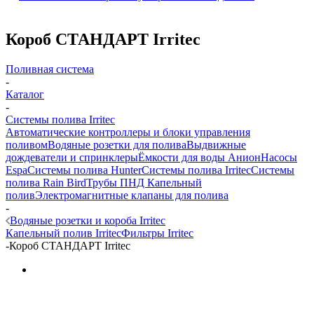
Короб СТАНДАРТ Irritec
Поливная система
-
Каталог
-
Системы полива Irritec
Автоматические контроллеры и блоки управления
поливом
Водяные розетки для полива
Выдвижные
дождеватели и спринклеры
Ёмкости для воды Анион
Насосы
Espa
Системы полива Hunter
Системы полива Irritec
Системы
полива Rain Bird
Трубы ПНД
Капельный
полив
Электромагнитные клапаны для полива
-
Водяные розетки и короба Irritec
Капельный полив Irritec
Фильтры Irritec
-
Короб СТАНДАРТ Irritec