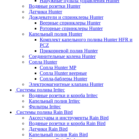
Наружные пульты управления Hunter
Водяные розетки Hunter
Датчики Hunter
Дождеватели и спринклеры Hunter
Веерные спринклеры Hunter
Роторные спринклеры Hunter
Капельный полив Hunter
Комплект капельного полива Hunter HFR и
PCZ
Прикорневой полив Hunter
Соединительные колена Hunter
Сопла Hunter
Сопла Hunter MP
Сопла Hunter веерные
Сопла-баблеры Hunter
Электромагнитные клапана Hunter
Системы полива Irritec
Водяные розетки и короба Irritec
Капельный полив Irritec
Фильтры Irritec
Системы полива Rain Bird
Аксессуары и инструменты Rain Bird
Водяные розетки и короба Rain Bird
Датчики Rain Bird
Капельный полив Rain Bird