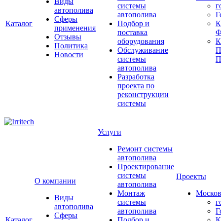
Виды
системы
г
автополива
автополива
Г
Сферы
Каталог
Подбор и
К
применения
поставка
Ф
Отзывы
оборудования
Политика
Обслуживание
П
Новости
системы
П
автополива
Разработка
проекта по
реконструкции
системы
Услуги
Ремонт системы
автополива
Проектирование
системы
Проекты
О компании
автополива
Монтаж
Москов
Виды
системы
г
автополива
автополива
Г
Сферы
Каталог
Подбор и
К