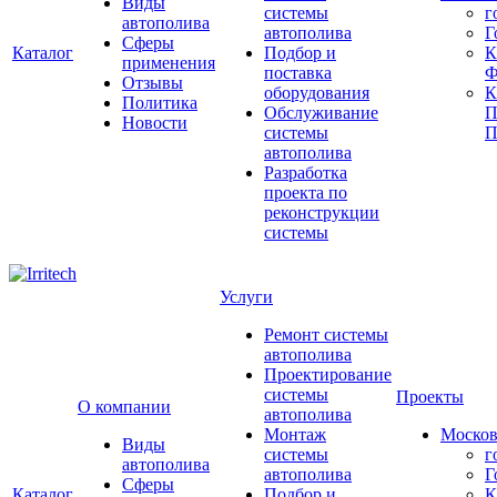
Виды
системы
г
автополива
автополива
Г
Сферы
Каталог
Подбор и
К
применения
поставка
Ф
Отзывы
оборудования
Политика
Обслуживание
П
Новости
системы
П
автополива
Разработка
проекта по
реконструкции
системы
Услуги
Ремонт системы
автополива
Проектирование
системы
Проекты
О компании
автополива
Монтаж
Москов
Виды
системы
г
автополива
автополива
Г
Сферы
Каталог
Подбор и
К