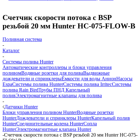
Счетчик скорости потока с BSP
резьбой 20 мм Hunter HC-075-FLOW-B
Поливная система
-
Каталог
-
Системы полива Hunter
Автоматические контроллеры и блоки управления
поливом
Водяные розетки для полива
Выдвижные
дождеватели и спринклеры
Ёмкости для воды Анион
Насосы
Espa
Системы полива Hunter
Системы полива Irritec
Системы
полива Rain Bird
Трубы ПНД
Капельный
полив
Электромагнитные клапаны для полива
-
Датчики Hunter
Блоки управления поливом Hunter
Водяные розетки
Hunter
Дождеватели и спринклеры Hunter
Капельный полив
Hunter
Соединительные колена Hunter
Сопла
Hunter
Электромагнитные клапана Hunter
-
Счетчик скорости потока с BSP резьбой 20 мм Hunter HC-075-