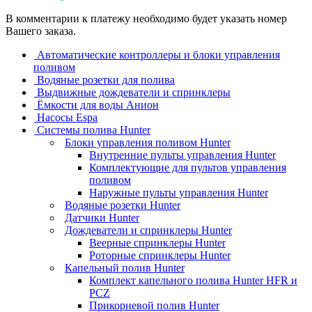
В комментарии к платежу необходимо будет указать номер
Вашего заказа.
Автоматические контроллеры и блоки управления
поливом
Водяные розетки для полива
Выдвижные дождеватели и спринклеры
Ёмкости для воды Анион
Насосы Espa
Системы полива Hunter
Блоки управления поливом Hunter
Внутренние пульты управления Hunter
Комплектующие для пультов управления
поливом
Наружные пульты управления Hunter
Водяные розетки Hunter
Датчики Hunter
Дождеватели и спринклеры Hunter
Веерные спринклеры Hunter
Роторные спринклеры Hunter
Капельный полив Hunter
Комплект капельного полива Hunter HFR и
PCZ
Прикорневой полив Hunter