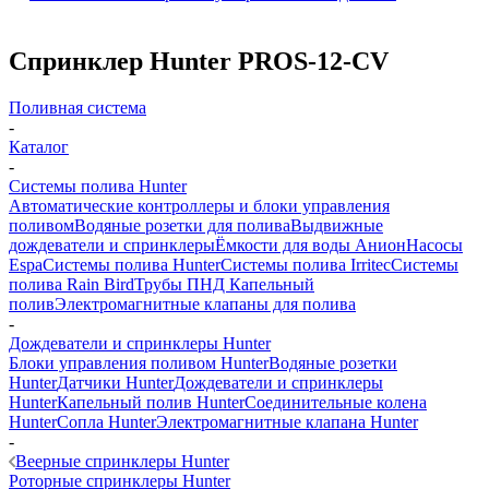
Спринклер Hunter PROS-12-CV
Поливная система
-
Каталог
-
Системы полива Hunter
Автоматические контроллеры и блоки управления
поливом
Водяные розетки для полива
Выдвижные
дождеватели и спринклеры
Ёмкости для воды Анион
Насосы
Espa
Системы полива Hunter
Системы полива Irritec
Системы
полива Rain Bird
Трубы ПНД
Капельный
полив
Электромагнитные клапаны для полива
-
Дождеватели и спринклеры Hunter
Блоки управления поливом Hunter
Водяные розетки
Hunter
Датчики Hunter
Дождеватели и спринклеры
Hunter
Капельный полив Hunter
Соединительные колена
Hunter
Сопла Hunter
Электромагнитные клапана Hunter
-
Веерные спринклеры Hunter
Роторные спринклеры Hunter