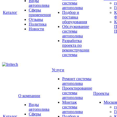
Виды
системы
г
автополива
автополива
Г
Сферы
Каталог
Подбор и
К
применения
поставка
Ф
Отзывы
оборудования
Политика
Обслуживание
П
Новости
системы
П
автополива
Разработка
проекта по
реконструкции
системы
Услуги
Ремонт системы
автополива
Проектирование
системы
Проекты
О компании
автополива
Монтаж
Москов
Виды
системы
г
автополива
автополива
Г
Сферы
Каталог
Подбор и
К