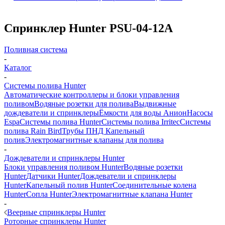
Спринклер Hunter PSU-04-12A
Поливная система
-
Каталог
-
Системы полива Hunter
Автоматические контроллеры и блоки управления
поливом
Водяные розетки для полива
Выдвижные
дождеватели и спринклеры
Ёмкости для воды Анион
Насосы
Espa
Системы полива Hunter
Системы полива Irritec
Системы
полива Rain Bird
Трубы ПНД
Капельный
полив
Электромагнитные клапаны для полива
-
Дождеватели и спринклеры Hunter
Блоки управления поливом Hunter
Водяные розетки
Hunter
Датчики Hunter
Дождеватели и спринклеры
Hunter
Капельный полив Hunter
Соединительные колена
Hunter
Сопла Hunter
Электромагнитные клапана Hunter
-
Веерные спринклеры Hunter
Роторные спринклеры Hunter