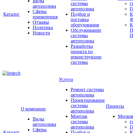
Виды
системы
г
автополива
автополива
Г
Сферы
Каталог
Подбор и
К
применения
поставка
Ф
Отзывы
оборудования
Политика
Обслуживание
П
Новости
системы
П
автополива
Разработка
проекта по
реконструкции
системы
Услуги
Ремонт системы
автополива
Проектирование
системы
Проекты
О компании
автополива
Монтаж
Москов
Виды
системы
г
автополива
автополива
Г
Сферы
Каталог
Подбор и
К