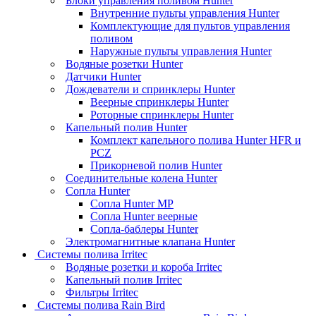
Блоки управления поливом Hunter
Внутренние пульты управления Hunter
Комплектующие для пультов управления
поливом
Наружные пульты управления Hunter
Водяные розетки Hunter
Датчики Hunter
Дождеватели и спринклеры Hunter
Веерные спринклеры Hunter
Роторные спринклеры Hunter
Капельный полив Hunter
Комплект капельного полива Hunter HFR и
PCZ
Прикорневой полив Hunter
Соединительные колена Hunter
Сопла Hunter
Сопла Hunter MP
Сопла Hunter веерные
Сопла-баблеры Hunter
Электромагнитные клапана Hunter
Системы полива Irritec
Водяные розетки и короба Irritec
Капельный полив Irritec
Фильтры Irritec
Системы полива Rain Bird