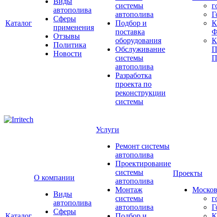
Виды
системы
г
автополива
автополива
Г
Сферы
Каталог
Подбор и
К
применения
поставка
Ф
Отзывы
оборудования
Политика
Обслуживание
П
Новости
системы
П
автополива
Разработка
проекта по
реконструкции
системы
Услуги
Ремонт системы
автополива
Проектирование
системы
Проекты
О компании
автополива
Монтаж
Москов
Виды
системы
г
автополива
автополива
Г
Сферы
Каталог
Подбор и
К