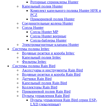
Роторные спринклеры Hunter
Капельный полив Hunter
Комплект капельного полива Hunter HFR и
PCZ
Прикорневой полив Hunter
Соединительные колена Hunter
Сопла Hunter
Сопла Hunter MP
Сопла Hunter веерные
Сопла-баблеры Hunter
Электромагнитные клапана Hunter
Системы полива Irritec
Водяные розетки и короба Irritec
Капельный полив Irritec
Фильтры Irritec
Системы полива Rain Bird
Аксессуары и инструменты Rain Bird
Водяные розетки и короба Rain Bird
Датчики Rain Bird
Капельный полив Rain Bird
Коллекторы Rain Bird
Прикорневой полив Rain Bird
Пульты управления Rain Bird
Пульты управления Rain Bird серии ESP-
LXD (декодерные)