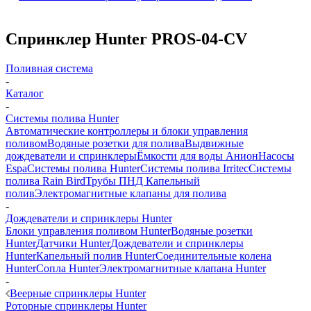
Спринклер Hunter PROS-04-CV
Поливная система
-
Каталог
-
Системы полива Hunter
Автоматические контроллеры и блоки управления
поливом
Водяные розетки для полива
Выдвижные
дождеватели и спринклеры
Ёмкости для воды Анион
Насосы
Espa
Системы полива Hunter
Системы полива Irritec
Системы
полива Rain Bird
Трубы ПНД
Капельный
полив
Электромагнитные клапаны для полива
-
Дождеватели и спринклеры Hunter
Блоки управления поливом Hunter
Водяные розетки
Hunter
Датчики Hunter
Дождеватели и спринклеры
Hunter
Капельный полив Hunter
Соединительные колена
Hunter
Сопла Hunter
Электромагнитные клапана Hunter
-
Веерные спринклеры Hunter
Роторные спринклеры Hunter