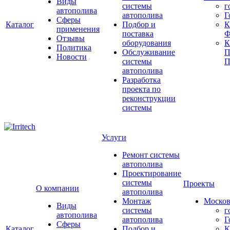
Виды
системы
г
автополива
автополива
Г
Сферы
Каталог
Подбор и
К
применения
поставка
Ф
Отзывы
оборудования
Политика
Обслуживание
П
Новости
системы
П
автополива
Разработка
проекта по
реконструкции
системы
Услуги
Ремонт системы
автополива
Проектирование
системы
Проекты
О компании
автополива
Монтаж
Москов
Виды
системы
г
автополива
автополива
Г
Сферы
Каталог
Подбор и
К