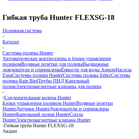
Гибкая труба Hunter FLEXSG-18
Поливная система
-
Каталог
-
Системы полива Hunter
Автоматические контроллеры и блоки управления
поливом
Водяные розетки для полива
Выдвижные
дождеватели и спринклеры
Ёмкости для воды Анион
Насосы
Espa
Системы полива Hunter
Системы полива Irritec
Системы
полива Rain Bird
Трубы ПНД
Капельный
полив
Электромагнитные клапаны для полива
-
Соединительные колена Hunter
Блоки управления поливом Hunter
Водяные розетки
Hunter
Датчики Hunter
Дождеватели и спринклеры
Hunter
Капельный полив Hunter
Сопла
Hunter
Электромагнитные клапана Hunter
-
Гибкая труба Hunter FLEXSG-18
Акции