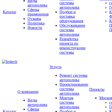
Виды
системы
г
автополива
автополива
Г
Сферы
Каталог
Подбор и
К
применения
поставка
Ф
Отзывы
оборудования
Политика
Обслуживание
П
Новости
системы
П
автополива
Разработка
проекта по
реконструкции
системы
Услуги
Ремонт системы
автополива
Проектирование
системы
Проекты
О компании
автополива
Монтаж
Москов
Виды
системы
г
автополива
автополива
Г
Сферы
Каталог
Подбор и
К