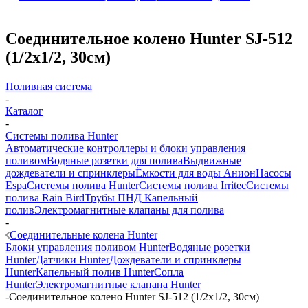
Соединительное колено Hunter SJ-512
(1/2х1/2, 30см)
Поливная система
-
Каталог
-
Системы полива Hunter
Автоматические контроллеры и блоки управления
поливом
Водяные розетки для полива
Выдвижные
дождеватели и спринклеры
Ёмкости для воды Анион
Насосы
Espa
Системы полива Hunter
Системы полива Irritec
Системы
полива Rain Bird
Трубы ПНД
Капельный
полив
Электромагнитные клапаны для полива
-
Соединительные колена Hunter
Блоки управления поливом Hunter
Водяные розетки
Hunter
Датчики Hunter
Дождеватели и спринклеры
Hunter
Капельный полив Hunter
Сопла
Hunter
Электромагнитные клапана Hunter
-
Соединительное колено Hunter SJ-512 (1/2х1/2, 30см)