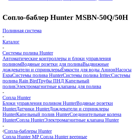
Сопло-баблер Hunter MSBN-50Q/50H
Поливная система
-
Каталог
-
Системы полива Hunter
Автоматические контроллеры и блоки управления
поливом
Водяные розетки для полива
Выдвижные
дождеватели и спринклеры
Ёмкости для воды Анион
Насосы
Espa
Системы полива Hunter
Системы полива Irritec
Системы
полива Rain Bird
Трубы ПНД
Капельный
полив
Электромагнитные клапаны для полива
-
Сопла Hunter
Блоки управления поливом Hunter
Водяные розетки
Hunter
Датчики Hunter
Дождеватели и спринклеры
Hunter
Капельный полив Hunter
Соединительные колена
Hunter
Сопла Hunter
Электромагнитные клапана Hunter
-
Сопла-баблеры Hunter
Сопла Hunter MP
Сопла Hunter веерные