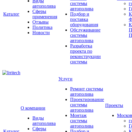
Виды
системы
г
автополива
автополива
Г
Сферы
Каталог
Подбор и
К
применения
поставка
Ф
Отзывы
оборудования
Политика
Обслуживание
П
Новости
системы
П
автополива
Разработка
проекта по
реконструкции
системы
Услуги
Ремонт системы
автополива
Проектирование
системы
Проекты
О компании
автополива
Монтаж
Москов
Виды
системы
г
автополива
автополива
Г
Сферы
Каталог
Подбор и
К