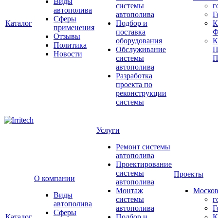
Виды
системы
г
автополива
автополива
Г
Сферы
Каталог
Подбор и
К
применения
поставка
Ф
Отзывы
оборудования
Политика
Обслуживание
П
Новости
системы
П
автополива
Разработка
проекта по
реконструкции
системы
Услуги
Ремонт системы
автополива
Проектирование
системы
Проекты
О компании
автополива
Монтаж
Москов
Виды
системы
г
автополива
автополива
Г
Сферы
Каталог
Подбор и
К