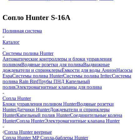
Сопло Hunter S-16A
Поливная система
-
Каталог
-
Системы полива Hunter
Автоматические контроллеры и блоки управления
поливом
Водяные розетки для полива
Выдвижные
дождеватели и спринклеры
Ёмкости для воды Анион
Насосы
Espa
Системы полива Hunter
Системы полива Irritec
Системы
полива Rain Bird
Трубы ПНД
Капельный
полив
Электромагнитные клапаны для полива
-
Сопла Hunter
Блоки управления поливом Hunter
Водяные розетки
Hunter
Датчики Hunter
Дождеватели и спринклеры
Hunter
Капельный полив Hunter
Соединительные колена
Hunter
Сопла Hunter
Электромагнитные клапана Hunter
-
Сопла Hunter веерные
Сопла Hunter MP
Сопла-баблеры Hunter