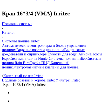
Кран 16*3/4 (VMA) Irritec
Поливная система
-
Каталог
-
Системы полива Irritec
Автоматические контроллеры и блоки управления
поливом
Водяные розетки для полива
Выдвижные
дождеватели и спринклеры
Ёмкости для воды Анион
Насосы
Espa
Системы полива Hunter
Системы полива Irritec
Системы
полива Rain Bird
Трубы ПНД
Капельный
полив
Электромагнитные клапаны для полива
-
Капельный полив Irritec
Водяные розетки и короба Irritec
Фильтры Irritec
-
Кран 16*3/4 (VMA) Irritec