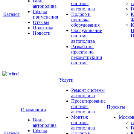
Виды
системы
г
автополива
автополива
Г
Сферы
Каталог
Подбор и
К
применения
поставка
Ф
Отзывы
оборудования
Политика
Обслуживание
П
Новости
системы
П
автополива
Разработка
проекта по
реконструкции
системы
Услуги
Ремонт системы
автополива
Проектирование
системы
Проекты
О компании
автополива
Монтаж
Москов
Виды
системы
г
автополива
автополива
Г
Сферы
Каталог
Подбор и
К