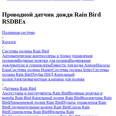
Проводной датчик дождя Rain Bird
RSDBEx
Поливная система
-
Каталог
-
Системы полива Rain Bird
Автоматические контроллеры и блоки управления
поливом
Водяные розетки для полива
Выдвижные
дождеватели и спринклеры
Ёмкости для воды Анион
Насосы
Espa
Системы полива Hunter
Системы полива Irritec
Системы
полива Rain Bird
Трубы ПНД
Капельный
полив
Электромагнитные клапаны для полива
-
Датчики Rain Bird
Аксессуары и инструменты Rain Bird
Водяные розетки и
короба Rain Bird
Капельный полив Rain Bird
Коллекторы Rain
Bird
Прикорневой полив Rain Bird
Пульты управления Rain
Bird
Соединительные колена Rain Bird
Сопла Rain
Bird
Спринклеры Rain Bird
Фильтры Rain