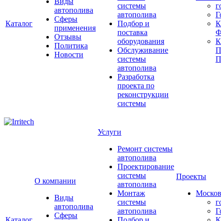
Виды
системы
г
автополива
автополива
Г
Сферы
Каталог
Подбор и
К
применения
поставка
Ф
Отзывы
оборудования
Политика
Обслуживание
П
Новости
системы
П
автополива
Разработка
проекта по
реконструкции
системы
Услуги
Ремонт системы
автополива
Проектирование
системы
Проекты
О компании
автополива
Монтаж
Москов
Виды
системы
г
автополива
автополива
Г
Сферы
Каталог
Подбор и
К