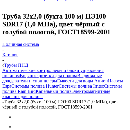
Труба 32х2,0 (бухта 100 м) ПЭ100
SDR17 (1,0 МПа), цвет чёрный с
голубой полосой, ГОСТ18599-2001
Поливная система
-
Каталог
-
Трубы ПНД
Автоматические контроллеры и блоки управления
поливом
Водяные розетки для полива
Выдвижные
дождеватели и спринклеры
Ёмкости для воды Анион
Насосы
Espa
Системы полива Hunter
Системы полива Irritec
Системы
полива Rain Bird
Капельный полив
Электромагнитные
клапаны для полива
-
Труба 32х2,0 (бухта 100 м) ПЭ100 SDR17 (1,0 МПа), цвет
чёрный с голубой полосой, ГОСТ18599-2001