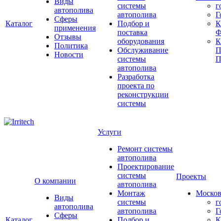
Виды
системы
г
автополива
автополива
Г
Сферы
Каталог
Подбор и
К
применения
поставка
Ф
Отзывы
оборудования
Политика
Обслуживание
П
Новости
системы
П
автополива
Разработка
проекта по
реконструкции
системы
Услуги
Ремонт системы
автополива
Проектирование
системы
Проекты
О компании
автополива
Монтаж
Москов
Виды
системы
г
автополива
автополива
Г
Сферы
Каталог
Подбор и
К